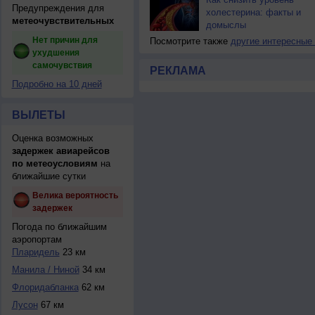
Предупреждения для
холестерина: факты и
метеочувствительных
домыслы
Нет причин для
Посмотрите также
другие интересные
ухудшения
самочувствия
РЕКЛАМА
Подробно на 10 дней
ВЫЛЕТЫ
Оценка возможных
задержек авиарейсов
по метеоусловиям
на
ближайшие сутки
Велика вероятность
задержек
Погода по ближайшим
аэропортам
Пларидель
23 км
Манила / Ниной
34 км
Флоридабланка
62 км
Лусон
67 км