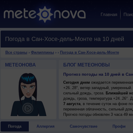
Главная
Пои
Погода в Сан-Хосе-дель-Монте на 10 дней
Все страны
›
Филиппины
›
›
Погода в Сан-Хосе-дель-Монте
МЕТЕОНОВА
БЛОГ МЕТЕОНОВЫ
Прогноз погоды на 10 дней в Са
Сегодня днем
ожидается переменная 
+26..28°, ветер западный, умеренный.
сильный дождь, гроза.
Ближайшей н
дождь, гроза, температура +24..26°. 
7 августа
, в течение суток на фоне 
переменная облачность, сильный дожд
ветер юго-западный, умеренный.
Прогноз погоды
обновлен 3 часа 49 ми
8 августа
, ожидается переменная обл
ночью +25..27°, днем +27..29°, ветер
Погода
Аллергия
Самочувствие
Профи
9 августа
, в течение суток на фоне 