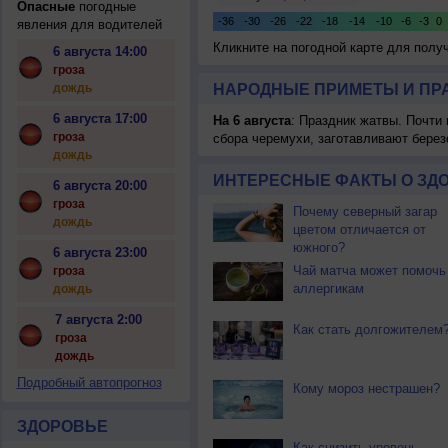
Опасные
погодные
явления для водителей
Кликните на погодной карте для пол
6 августа 14:00
гроза
дождь
НАРОДНЫЕ ПРИМЕТЫ И ПР
6 августа 17:00
На 6 августа
: Праздник жатвы. Почти
гроза
сбора черемухи, заготавливают берез
дождь
ИНТЕРЕСНЫЕ ФАКТЫ О ЗД
6 августа 20:00
гроза
Почему северный загар
дождь
цветом отличается от
южного?
6 августа 23:00
Чай матча может помочь
гроза
аллергикам
дождь
7 августа 2:00
Как стать долгожителем
гроза
дождь
Подробный автопрогноз
Кому мороз нестрашен?
ЗДОРОВЬЕ
Как снизить уровень