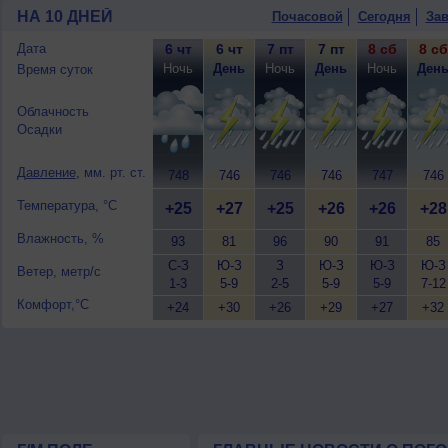
переменная облачность, сильный дожд
НА 10 ДНЕЙ
Почасовой
Сегодня
Зав
западный, сильный, порывы до 17 м/с
10 августа
, ожидается переменная об
Дата
6 чт
6 чт
7 пт
7 пт
8 сб
8 сб
ночью +25..27°, днем +27..29°, ветер
Ночь
День
Ночь
День
Ночь
Ден
Время суток
Облачность
Осадки
Давление
, мм. рт. ст.
748
746
746
746
747
746
Температура, °C
+25
+27
+25
+26
+26
+28
Влажность, %
93
81
96
90
91
85
С-З
Ю-З
З
Ю-З
Ю-З
Ю-З
Ветер, метр/с
1-3
5-9
2-5
5-9
5-9
7-12
Комфорт,°C
+24
+30
+26
+29
+27
+32