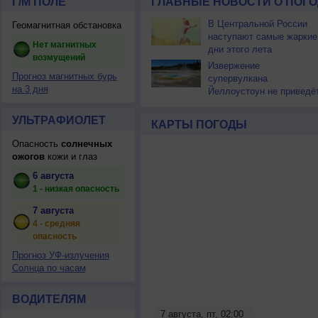
Г/М ПОЛЕ
ГЛАВНЫЕ НОВОСТИ О ПОГО
В Центральной России
Геомагнитная обстановка
наступают самые жаркие
Нет магнитных
дни этого лета
возмущений
Извержение
Прогноз магнитных бурь
супервулкана
на 3 дня
Йеллоустоун не приведё
к уничтожению
цивилизации
УЛЬТРАФИОЛЕТ
КАРТЫ ПОГОДЫ
Опасность
солнечных
ожогов
кожи и глаз
6 августа
1 - низкая опасность
7 августа
4 - средняя
опасность
Прогноз УФ-излучения
Солнца по часам
ВОДИТЕЛЯМ