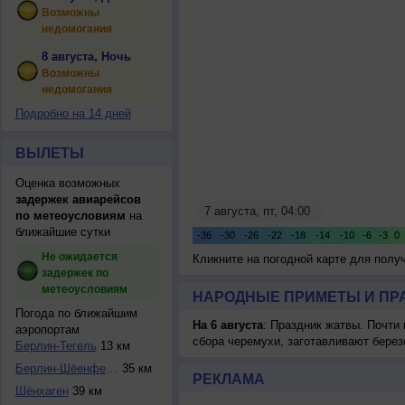
Возможны
недомогания
8 августа, Ночь
Возможны
недомогания
Подробно на 14 дней
ВЫЛЕТЫ
Оценка возможных
задержек авиарейсов
по метеоусловиям
на
ближайшие сутки
Не ожидается
Кликните на погодной карте для пол
задержек по
метеоусловиям
НАРОДНЫЕ ПРИМЕТЫ И ПР
Погода по ближайшим
На 6 августа
: Праздник жатвы. Почти
аэропортам
сбора черемухи, заготавливают берез
Берлин-Тегель
13 км
Берлин-Шёенфельд
35 км
РЕКЛАМА
Шёнхаген
39 км