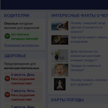
ВОДИТЕЛЯМ
ИНТЕРЕСНЫЕ ФАКТЫ О ЧЕЛ
Почему северный загар
Опасные
погодные
цветом отличается от
явления для водителей
южного?
нет опасных
Чай матча может помочь
погодных явлений
аллергикам
Подробный автопрогноз
Действительно ли
ЗДОРОВЬЕ
комнатные растения
очищают воздух?
Предупреждения для
Правда ли смеяться
метеочувствительных
полезно?
6 августа, День
Риск ухудшения
Почему плакать полезно
самочувствия
для здоровья?
7 августа, Ночь
Риск ухудшения
самочувствия
КАРТЫ ПОГОДЫ
7 августа, День