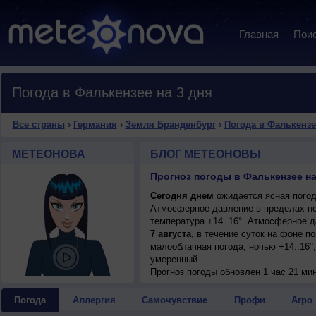
Главная
Пои
Погода в Фалькензее на 3 дня
Все страны
›
Германия
›
Земля Бранденбург
›
Погода в Фалькензе
МЕТЕОНОВА
БЛОГ МЕТЕОНОВЫ
Прогноз погоды в Фалькензее на
Сегодня днем
ожидается ясная погода
Атмосферное давление в пределах но
температура +14..16°. Атмосферное 
7 августа
, в течение суток на фоне 
малооблачная погода; ночью +14..16°,
умеренный.
Прогноз погоды
обновлен 1 час 21 ми
Погода
Аллергия
Самочувствие
Профи
Агро