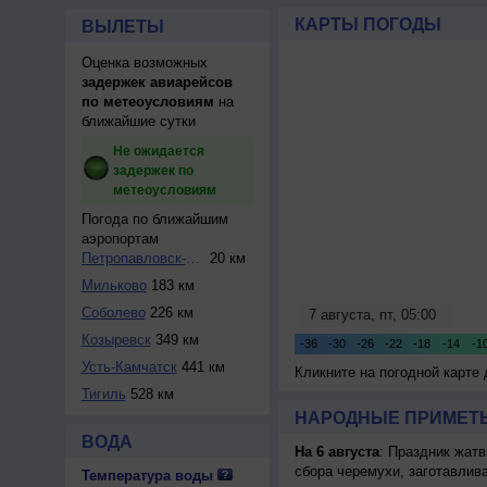
КАРТЫ ПОГОДЫ
ВЫЛЕТЫ
Оценка возможных
задержек авиарейсов
по метеоусловиям
на
ближайшие сутки
Не ожидается
задержек по
метеоусловиям
Погода по ближайшим
аэропортам
Петропавловск-Кам...
20 км
Мильково
183 км
Соболево
226 км
Козыревск
349 км
Усть-Камчатск
441 км
Кликните на погодной карте
Тигиль
528 км
НАРОДНЫЕ ПРИМЕТЫ
ВОДА
На 6 августа
: Праздник жатв
сбора черемухи, заготавлив
Температура воды