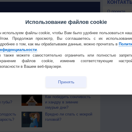
КОНТАКТ
О проекте
Политика
Использование файлов cookie
конфиденциа
Частые вопр
 используем файлы cookie, чтобы Вам было удобнее пользоваться на
 О ЧЕЛОВЕКЕ И ПРИРОДЕ
йтом. Продолжая просмотр, Вы соглашаетесь с их использовани
Гостевая книг
дробнее о том, как мы обрабатываем данные, можно прочитать в
Полит
й загар
Букет сирени вреден для
нфиденциальности
.
тся от
здоровья
 также можете самостоятельно ограничить или полностью запрет
охранение файлов cookie, изменив соответствующие настрой
т помочь
Сибирская нефть
зопасности в Вашем веб-браузере.
залечивает раны
 воды,
Почему еда вкуснее и
Принять
жажду
полезнее, если есть её
руками?
Как победить сонливость
 губы?
и хандру в зимние
хмурые дни?
олодость
Вредно ли спать с мокрой
тарость?
головой?