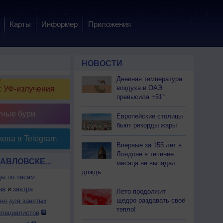
Карты
Информер
Приложения
НОВОСТИ
Дневная температура
воздуха в ОАЭ
 УФ-излучения
превысила +51°
тные бури
Европейские столицы
бьют рекорды жары
ова в Telegram
Впервые за 155 лет в
Лондоне в течение
АВЛОВСКЕ...
месяца не выпадал
дождь
ды по часам
ня
и
завтра
Лето продолжит
щедро раздавать своё
дня для занятых
тепло!
специалистов