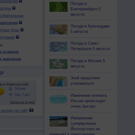
водителей
Погода в
погоды
Екатеринбурге 5
августа
вствительных
 цветение
Погода в Краснодаре
итных бурь
5 августа
лучения
Погода в Санкт-
ы
Петербурге 5 августа
а осадков
е давление
Погода в Москве 5
августа
Р
Зной продолжит
усиливаться
Изменение климата
России происходит
очень быстро
 погоду на сайт
Извержение
супервулкана
Йеллоустоун не
приведёт к уничтожению