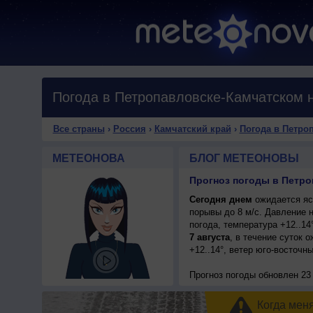
Погода в Петропавловске-Камчатском н
Все страны
›
Россия
›
Камчатский край
›
Погода в Петро
МЕТЕОНОВА
БЛОГ МЕТЕОНОВЫ
Прогноз погоды в Петро
Сегодня днем
ожидается ясн
порывы до 8 м/с. Давление 
погода, температура +12..1
7 августа
, в течение суток 
+12..14°, ветер юго-восточн
Прогноз погоды
обновлен 23 
Когда мен