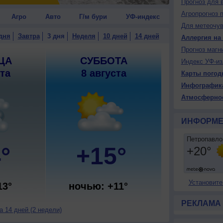
Прогноз для 
Агропрогноз 
Агро
Авто
Г/м бури
УФ-индекс
Для метеочу
дня
Завтра
3 дня
Неделя
10 дней
14 дней
Аллергия на
Прогноз магн
ЦА
СУББОТА
Индекс УФ-из
ста
8 августа
Карты погод
Инфографик
Атмосферно
ИНФОРМЕ
°
+15°
Установите
13°
ночью: +11°
РЕКЛАМА
 14 дней (2 недели)