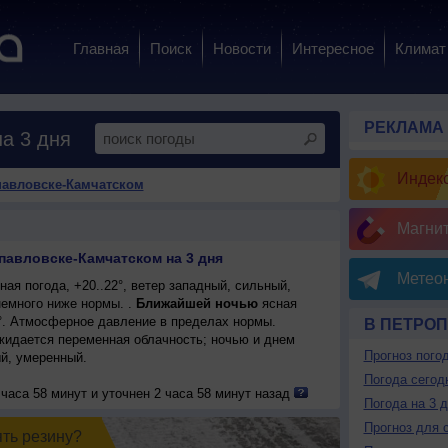
Главная
Поиск
Новости
Интересное
Климат
РЕКЛАМА
а 3 дня
Индекс
павловске-Камчатском
Магни
павловске-Камчатском на 3 дня
Метеон
ая погода, +20..22°, ветер западный, сильный,
немного ниже нормы. .
Ближайшей ночью
ясная
4°. Атмосферное давление в пределах нормы.
В ПЕТРОП
ожидается переменная облачность; ночью и днем
Прогноз пого
ый, умеренный.
Погода сегод
часа 58 минут и уточнен 2 часа 58 минут назад
Погода на 3 
Прогноз для 
ять резинy?