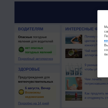
Мы
ВОДИТЕЛЯМ
ИНТЕРЕСНЫЕ ФАКТЫ
са
По
Почему северны
Опасные
погодные
ко
цветом отличае
явления для водителей
южного?
Вы
нет опасных
с
Чай матча може
погодных явлений
бе
аллергикам
Подробный автопрогноз
9 разных видов
ЗДОРОВЬЕ
чтобы утолить 
Предупреждения для
Чем лечить
метеочувствительных
потрескавшиеся
6 августа, Вечер
Возможны
Как продлить м
недомогания
и отодвинуть с
Подробно на 14 дней