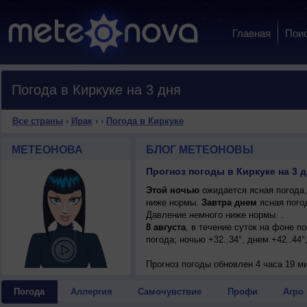
Главная
Пои
Погода в Киркуке на 3 дня
Все страны
›
Ирак
›
›
Погода в Киркуке
МЕТЕОНОВА
БЛОГ МЕТЕОНОВЫ
Прогноз погоды в Киркуке на 3 д
Этой ночью
ожидается ясная погода,
ниже нормы.
Завтра днем
ясная погод
Давление немного ниже нормы. .
8 августа
, в течение суток на фоне 
погода; ночью +32..34°, днем +42..44
Прогноз погоды
обновлен 4 часа 19 ми
Погода
Аллергия
Самочувствие
Профи
Агро