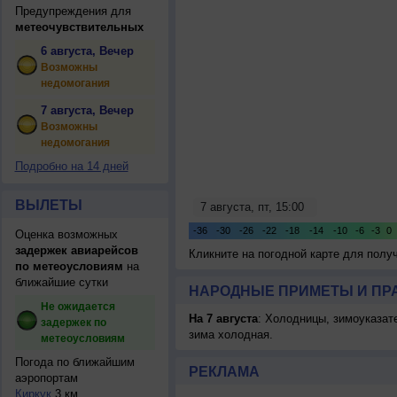
Предупреждения для
метеочувствительных
6 августа, Вечер
Возможны
недомогания
7 августа, Вечер
Возможны
недомогания
Подробно на 14 дней
ВЫЛЕТЫ
Оценка возможных
задержек авиарейсов
Кликните на погодной карте для пол
по метеоусловиям
на
ближайшие сутки
НАРОДНЫЕ ПРИМЕТЫ И ПР
Не ожидается
На 7 августа
: Холодницы, зимоуказат
задержек по
зима холодная.
метеоусловиям
Погода по ближайшим
РЕКЛАМА
аэропортам
Киркук
3 км