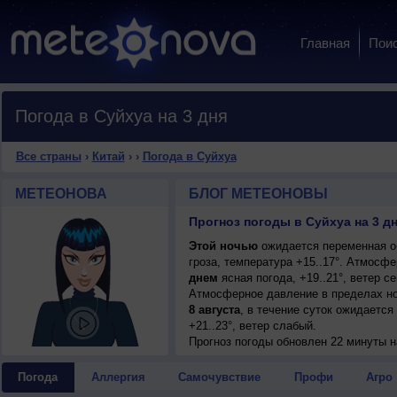
Главная
Пои
Погода в Суйхуа на 3 дня
Все страны
›
Китай
›
›
Погода в Суйхуа
МЕТЕОНОВА
БЛОГ МЕТЕОНОВЫ
Прогноз погоды в Суйхуа на 3 д
Этой ночью
ожидается переменная о
гроза, температура +15..17°. Атмосф
днем
ясная погода, +19..21°, ветер с
Атмосферное давление в пределах но
8 августа
, в течение суток ожидается
+21..23°, ветер слабый.
Прогноз погоды
обновлен 22 минуты н
Погода
Аллергия
Самочувствие
Профи
Агро