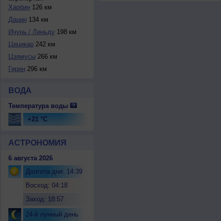
Харбин
126 км
Дацин
134 км
Ичунь / Линьду
198 км
Цицикар
242 км
Цзямусы
266 км
Гирин
296 км
ВОДА
Температура воды
+21 °C
АСТРОНОМИЯ
6 августа 2026
Долгота дня: 14:39
Восход: 04:18
Заход: 18:57
24-й лунный день