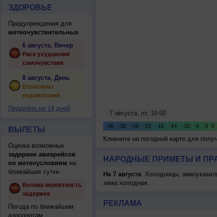
ЗДОРОВЬЕ
Предупреждения для
метеочувствительных
6 августа, Вечер
Риск ухудшения
самочувствия
8 августа, День
Возможны
недомогания
Подробно на 14 дней
ВЫЛЕТЫ
Кликните на погодной карте для пол
Оценка возможных
задержек авиарейсов
НАРОДНЫЕ ПРИМЕТЫ И ПР
по метеоусловиям
на
ближайшие сутки
На 7 августа
: Холодницы, зимоуказат
зима холодная.
Велика вероятность
задержек
РЕКЛАМА
Погода по ближайшим
аэропортам