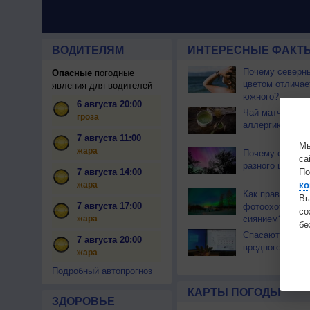
ВОДИТЕЛЯМ
ИНТЕРЕСНЫЕ ФАКТЫ
Почему северны
Опасные
погодные
цветом отличае
явления для водителей
южного?
6 августа 20:00
Чай матча може
гроза
аллергикам
7 августа 11:00
Мы
жара
Почему северн
са
разного цвета?
По
7 августа 14:00
ко
жара
Как правильно 
Вы
7 августа 17:00
фотоохоту за с
с
жара
сиянием?
бе
Спасают ли как
7 августа 20:00
вредного излуч
жара
Подробный автопрогноз
КАРТЫ ПОГОДЫ
ЗДОРОВЬЕ