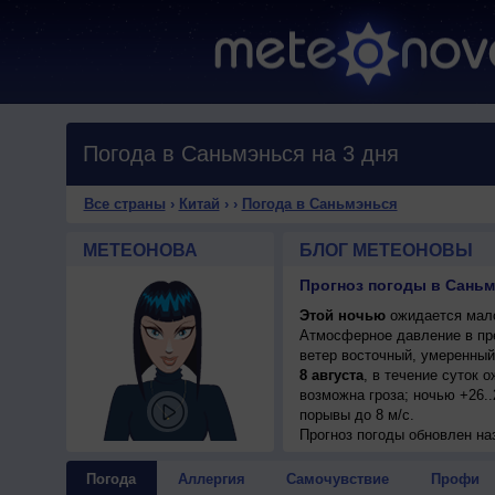
Погода в Саньмэнься на 3 дня
Все страны
›
Китай
›
›
Погода в Саньмэнься
МЕТЕОНОВА
БЛОГ МЕТЕОНОВЫ
Прогноз погоды в Саньм
Этой ночью
ожидается мало
Атмосферное давление в пр
ветер восточный, умеренный
8 августа
, в течение суток 
возможна гроза; ночью +26..
порывы до 8 м/с.
Прогноз погоды
обновлен на
Погода
Аллергия
Самочувствие
Профи