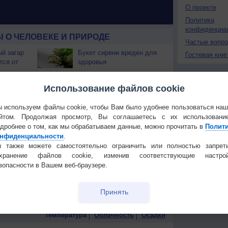
О проекте
Политика
конфиденциа
 О ЧЕЛОВЕКЕ И ПРИРОДЕ
Частые вопр
й загар
Букет сирени вреден для
Гостевая книг
тся от
здоровья
т помочь
Как понять, что вы
Использование файлов cookie
выгораете на работе?
 используем файлы cookie, чтобы Вам было удобнее пользоваться на
ые сияния
Что не нужно есть, чтобы
йтом. Продолжая просмотр, Вы соглашаетесь с их использовани
не болеть?
дробнее о том, как мы обрабатываем данные, можно прочитать в
Полит
нфиденциальности
.
вести
Кому нельзя есть
 также можете самостоятельно ограничить или полностью запрет
еверным
мандарины?
охранение файлов cookie, изменив соответствующие настрой
зопасности в Вашем веб-браузере.
тусы от
Как продлить молодость
ения?
и отодвинуть старость?
Принять
Температура
Облачность
Осадки