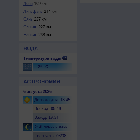
Лоян
109 км
Линьфэнь
144 км
Сянь
227 км
Сяньян
227 км
Наньян
238 км
ВОДА
Температура воды
+25 °C
АСТРОНОМИЯ
6 августа 2026
Долгота дня: 13:45
Восход: 05:49
Заход: 19:34
24-й лунный день
Посл.четв. 06/08