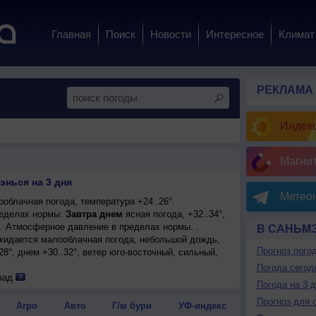
Главная
Поиск
Новости
Интересное
Климат
РЕКЛАМА
Индекс
Магни
энься на 3 дня
Метеон
облачная погода, температура +24..26°.
еделах нормы.
Завтра днем
ясная погода, +32..34°,
. Атмосферное давление в пределах нормы. .
В САНЬМ
ожидается малооблачная погода, небольшой дождь,
Прогноз пого
28°, днем +30..32°, ветер юго-восточный, сильный,
Погода сегод
зад
Погода на 3 
Прогноз для 
Агро
Авто
Г/м бури
УФ-индекс