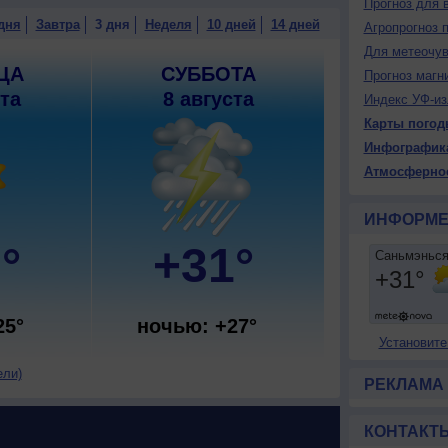
Прогноз для 
дня
Завтра
3 дня
Неделя
10 дней
14 дней
Агропрогноз 
Для метеочу
ЦА
СУББОТА
Прогноз магн
ста
8 августа
Индекс УФ-из
Карты погод
Инфографик
Атмосферно
ИНФОРМЕ
°
+31°
25°
ночью: +27°
Установите
ели)
РЕКЛАМА
КОНТАКТ