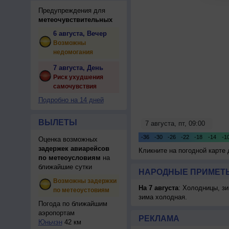
Предупреждения для
метеочувствительных
6 августа, Вечер
Возможны
недомогания
7 августа, День
Риск ухудшения
самочувствия
Подробно на 14 дней
ВЫЛЕТЫ
Оценка возможных
задержек авиарейсов
Кликните на погодной карте
по метеоусловиям
на
ближайшие сутки
НАРОДНЫЕ ПРИМЕТЫ
Возможны задержки
На 7 августа
: Холодницы, зи
по метеоустовиям
зима холодная.
Погода по ближайшим
аэропортам
РЕКЛАМА
Юньчэн
42 км