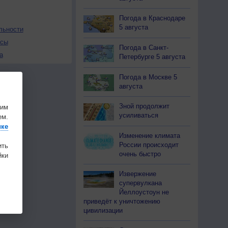
Погода в Краснодаре
5 августа
льности
осы
Погода в Санкт-
а
Петербурге 5 августа
Погода в Москве 5
августа
Зной продолжит
шим
усиливаться
ем.
ике
Изменение климата
России происходит
ить
очень быстро
ки
Извержение
супервулкана
Йеллоустоун не
приведёт к уничтожению
цивилизации