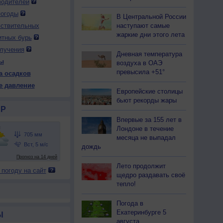
водителей
погоды
В Центральной России
наступают самые
вствительных
жаркие дни этого лета
итных бурь
лучения
Дневная температура
ы
воздуха в ОАЭ
превысила +51°
а осадков
е давление
Европейские столицы
бьют рекорды жары
Р
Впервые за 155 лет в
Лондоне в течение
месяца не выпадал
дождь
Лето продолжит
 погоду на сайт
щедро раздавать своё
тепло!
Погода в
Екатеринбурге 5
Ы
августа