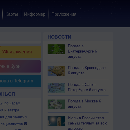
Карты
Информер
Приложения
НОВОСТИ
Погода в
Екатеринбурге 6
 УФ-излучения
августа
тные бури
Погода в Краснодаре
6 августа
ова в Telegram
Погода в Санкт-
Петербурге 6 августа
ЭНЬСЯ
Погода в Москве 6
ды по часам
августа
ня
и
завтра
дня для занятых
Июль в России стал
самым тёплым за всю
специалистов
историю