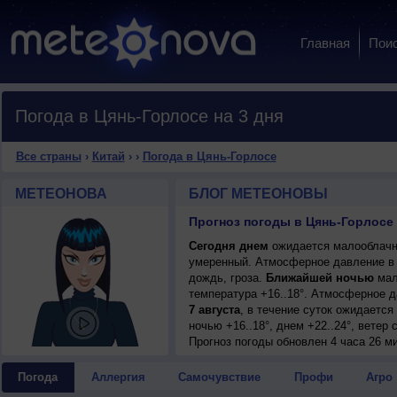
Главная
Пои
Погода в Цянь-Горлосе на 3 дня
Все страны
›
Китай
›
›
Погода в Цянь-Горлосе
МЕТЕОНОВА
БЛОГ МЕТЕОНОВЫ
Прогноз погоды в Цянь-Горлосе 
Сегодня днем
ожидается малооблачна
умеренный. Атмосферное давление в 
дождь, гроза.
Ближайшей ночью
мал
температура +16..18°. Атмосферное 
7 августа
, в течение суток ожидаетс
ночью +16..18°, днем +22..24°, ветер
Прогноз погоды
обновлен 4 часа 26 ми
Погода
Аллергия
Самочувствие
Профи
Агро