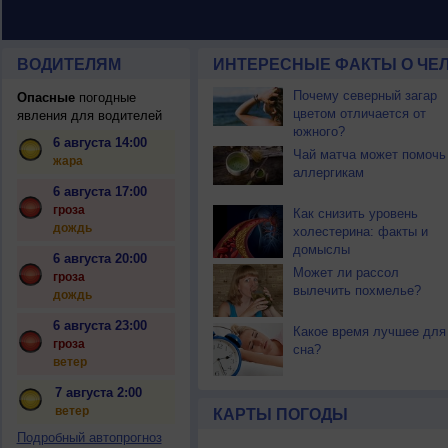
ВОДИТЕЛЯМ
ИНТЕРЕСНЫЕ ФАКТЫ О ЧЕЛ
Почему северный загар
Опасные
погодные
цветом отличается от
явления для водителей
южного?
6 августа 14:00
Чай матча может помочь
жара
аллергикам
6 августа 17:00
гроза
Как снизить уровень
дождь
холестерина: факты и
домыслы
6 августа 20:00
Может ли рассол
гроза
вылечить похмелье?
дождь
6 августа 23:00
Какое время лучшее для
гроза
сна?
ветер
7 августа 2:00
ветер
КАРТЫ ПОГОДЫ
Подробный автопрогноз