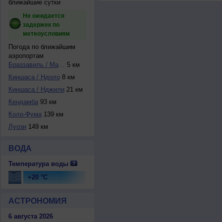
ближайшие сутки
Не ожидается
задержек по
метеоусловиям
Погода по ближайшим
аэропортам
Браззавиль / Мая-...
5 км
Киншаса / Ндоло
8 км
Киншаса / Нджили
21 км
Кендамба
93 км
Коло-Фума
139 км
Луози
149 км
ВОДА
Температура воды
+20 °C
АСТРОНОМИЯ
6 августа 2026