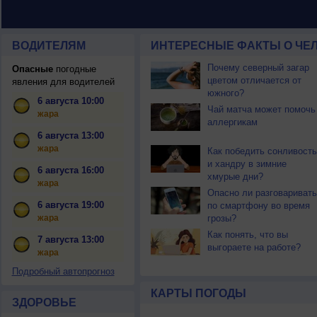
ВОДИТЕЛЯМ
ИНТЕРЕСНЫЕ ФАКТЫ О ЧЕЛ
Почему северный загар
Опасные
погодные
цветом отличается от
явления для водителей
южного?
6 августа 10:00
Чай матча может помочь
жара
аллергикам
6 августа 13:00
жара
Как победить сонливость
и хандру в зимние
6 августа 16:00
хмурые дни?
жара
Опасно ли разговаривать
6 августа 19:00
по смартфону во время
жара
грозы?
Как понять, что вы
7 августа 13:00
выгораете на работе?
жара
Подробный автопрогноз
КАРТЫ ПОГОДЫ
ЗДОРОВЬЕ