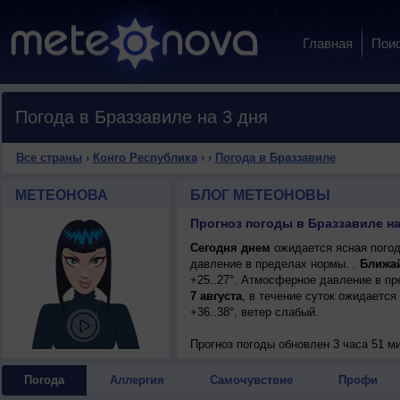
Главная
Пои
Погода в Браззавиле на 3 дня
Все страны
›
Конго Республика
›
›
Погода в Браззавиле
МЕТЕОНОВА
БЛОГ МЕТЕОНОВЫ
Прогноз погоды в Браззавиле на
Сегодня днем
ожидается ясная погод
давление в пределах нормы. .
Ближа
+25..27°. Атмосферное давление в п
7 августа
, в течение суток ожидается
+36..38°, ветер слабый.
Прогноз погоды
обновлен 3 часа 51 м
Погода
Аллергия
Самочувствие
Профи