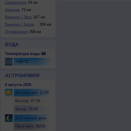
Свакопмунд
34 км
Арандис
73 км
Виндхук / Эрос
267 км
Виндхук / Хосеа-К...
309 км
Отживаронго
358 км
ВОДА
Температура воды
+14 °C
АСТРОНОМИЯ
6 августа 2026
Долгота дня: 11:09
Восход: 07:34
Заход: 18:43
23-й лунный день
Посл.четв. 06/08