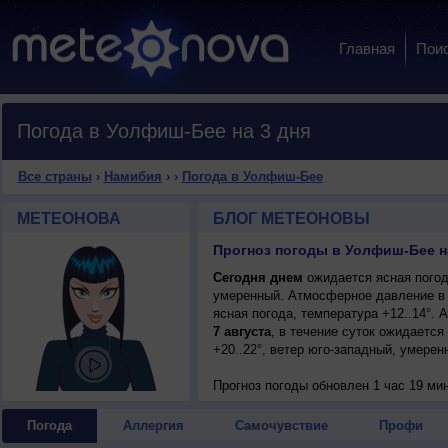
Главная
Пои
Погода в Уолфиш-Бее на 3 дня
Все страны
›
Намибия
›
›
Погода в Уолфиш-Бее
МЕТЕОНОВА
БЛОГ МЕТЕОНОВЫ
Прогноз погоды в Уолфиш-Бее н
Сегодня днем
ожидается ясная погода
умеренный. Атмосферное давление в 
ясная погода, температура +12..14°.
7 августа
, в течение суток ожидается
+20..22°, ветер юго-западный, умерен
Прогноз погоды
обновлен 1 час 19 ми
Погода
Аллергия
Самочувствие
Профи