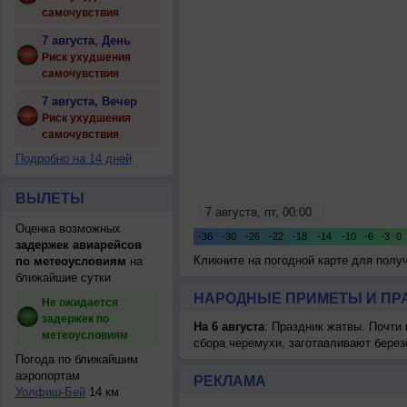
самочувствия
7 августа, День
Риск ухудшения
самочувствия
7 августа, Вечер
Риск ухудшения
самочувствия
Подробно на 14 дней
ВЫЛЕТЫ
Оценка возможных
задержек авиарейсов
Кликните на погодной карте для пол
по метеоусловиям
на
ближайшие сутки
НАРОДНЫЕ ПРИМЕТЫ И ПР
Не ожидается
задержек по
На 6 августа
: Праздник жатвы. Почти
метеоусловиям
сбора черемухи, заготавливают берез
Погода по ближайшим
аэропортам
РЕКЛАМА
Уолфиш-Бей
14 км