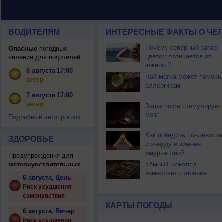
ВОДИТЕЛЯМ
ИНТЕРЕСНЫЕ ФАКТЫ О ЧЕЛ
Почему северный загар
Опасные
погодные
цветом отличается от
явления для водителей
южного?
6 августа 17:00
Чай матча может помочь
ветер
аллергикам
7 августа 17:00
ветер
Запах кофе стимулирует
мозг
Подробный автопрогноз
Как победить сонливость
ЗДОРОВЬЕ
и хандру в зимние
хмурые дни?
Предупреждения для
метеочувствительных
Тёмный шоколад
замедляет старение
6 августа, День
Риск ухудшения
самочувствия
КАРТЫ ПОГОДЫ
6 августа, Вечер
Риск ухудшения