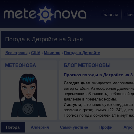
Главная
Пои
Погода в Детройте на 3 дня
Все страны
›
США
›
Мичиган
›
Погода в Детройте
МЕТЕОНОВА
БЛОГ МЕТЕОНОВЫ
Прогноз погоды в Детройте на 3
Сегодня днем
ожидается малооблачна
ветер слабый. Атмосферное давление
переменная облачность, небольшой д
давление в пределах нормы.
7 августа
, в течение суток ожидаетс
возможна гроза; ночью +22..24°, днем
Прогноз погоды
обновлен 14 минут на
Погода
Аллергия
Самочувствие
Профи
Агро