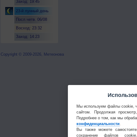
Заход: 19:45
23-й лунный день
Посл.четв. 06/08
Восход: 23:32
Заход: 14:23
Copyright © 2009-2026, Метеонова
Использов
Мы используем файлы cookie, 
сайтом. Продолжая просмотр
Подробнее о том, как мы обраб
конфиденциальности
.
Вы также можете самостояте
сохранение файлов cookie