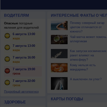
ВОДИТЕЛЯМ
ИНТЕРЕСНЫЕ ФАКТЫ О ЧЕЛ
Почему северный загар
Опасные
погодные
цветом отличается от
явления для водителей
южного?
6 августа 13:00
Чай матча может помочь
жара
аллергикам
7 августа 13:00
жара
Как запуски космических
ракет влияют на
7 августа 16:00
атмосферу?
жара
Кому нельзя есть
7 августа 19:00
мандарины?
гроза
А выключен ли утюг?
7 августа 22:00
гроза
Подробный автопрогноз
КАРТЫ ПОГОДЫ
ЗДОРОВЬЕ