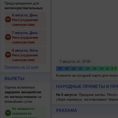
Предупреждения для
метеочувствительных
6 августа, День
Риск ухудшения
самочувствия
7 августа, День
Риск ухудшения
самочувствия
8 августа, Ночь
Риск ухудшения
самочувствия
Подробно на 14 дней
Кликните на погодной карте для пол
ВЫЛЕТЫ
НАРОДНЫЕ ПРИМЕТЫ И ПР
Оценка возможных
задержек авиарейсов
На 6 августа
: Праздник жатвы. Почти
по метеоусловиям
на
сбора черемухи, заготавливают берез
ближайшие сутки
Не ожидается
РЕКЛАМА
задержек по