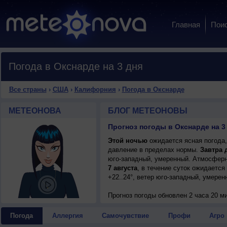
Главная
Пои
Погода в Окснарде на 3 дня
Все страны
›
США
›
Калифорния
›
Погода в Окснарде
МЕТЕОНОВА
БЛОГ МЕТЕОНОВЫ
Прогноз погоды в Окснарде на 3
Этой ночью
ожидается ясная погода,
давление в пределах нормы.
Завтра 
юго-западный, умеренный. Атмосферн
7 августа
, в течение суток ожидается
+22..24°, ветер юго-западный, умерен
Прогноз погоды
обновлен 2 часа 20 м
Погода
Аллергия
Самочувствие
Профи
Агро