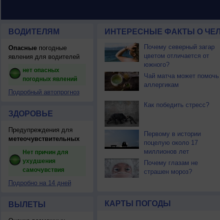
ВОДИТЕЛЯМ
ИНТЕРЕСНЫЕ ФАКТЫ О ЧЕЛ
Почему северный загар
Опасные
погодные
цветом отличается от
явления для водителей
южного?
нет опасных
Чай матча может помочь
погодных явлений
аллергикам
Подробный автопрогноз
Как победить стресс?
ЗДОРОВЬЕ
Предупреждения для
Первому в истории
метеочувствительных
поцелую около 17
миллионов лет
Нет причин для
ухудшения
Почему глазам не
самочувствия
страшен мороз?
Подробно на 14 дней
КАРТЫ ПОГОДЫ
ВЫЛЕТЫ