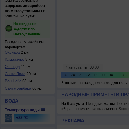
Оценка возможных
задержек авиарейсов
по метеоусловиям
на
ближайшие сутки
Не ожидается
задержек по
метеоусловиям
Погода по ближайшим
аэропортам
Окснард
2 км
Камарильо
8 км
Окснард
11 км
Санта Пола
20 км
Ван-Найс
63 км
Кликните на погодной карте для пол
Санта-Барбара
66 км
НАРОДНЫЕ ПРИМЕТЫ И ПР
ВОДА
На 6 августа
: Праздник жатвы. Почти
сбора черемухи, заготавливают берез
Температура воды
+22 °C
РЕКЛАМА