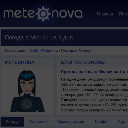
Главная
Пои
Погода в Мюнси на 3 дня
Все страны
›
США
›
Индиана
›
Погода в Мюнси
МЕТЕОНОВА
БЛОГ МЕТЕОНОВЫ
Прогноз погоды в Мюнси на 3 дн
Сегодня днем
ожидается переменная 
+25..27°, ветер западный, умеренный
. Вечером - сильный дождь, возможна
температура +18..20°. Атмосферное 
7 августа
, в течение суток ожидаетс
возможна гроза; ночью +18..20°, днем
Прогноз погоды
обновлен 28 минут на
Погода
Аллергия
Самочувствие
Профи
Агро