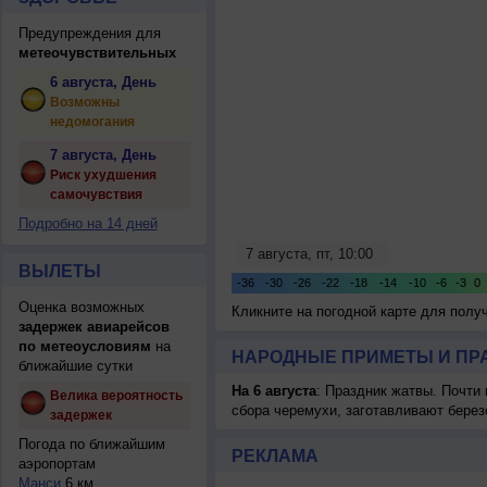
Предупреждения для
метеочувствительных
6 августа, День
Возможны
недомогания
7 августа, День
Риск ухудшения
самочувствия
Подробно на 14 дней
ВЫЛЕТЫ
Оценка возможных
Кликните на погодной карте для пол
задержек авиарейсов
по метеоусловиям
на
НАРОДНЫЕ ПРИМЕТЫ И ПР
ближайшие сутки
На 6 августа
: Праздник жатвы. Почти
Велика вероятность
сбора черемухи, заготавливают берез
задержек
Погода по ближайшим
РЕКЛАМА
аэропортам
Манси
6 км