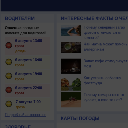
ВОДИТЕЛЯМ
ИНТЕРЕСНЫЕ ФАКТЫ О ЧЕЛ
Почему северный загар
Опасные
погодные
цветом отличается от
явления для водителей
южного?
6 августа 13:00
Чай матча может помочь
гроза
аллергикам
дождь
6 августа 16:00
Запах кофе стимулирует
гроза
мозг
6 августа 19:00
Как устоять соблазну
гроза
фастфуда
6 августа 22:00
гроза
Почему комары кого-то
кусают, а кого-то нет?
7 августа 7:00
гроза
Подробный автопрогноз
КАРТЫ ПОГОДЫ
ЗДОРОВЬЕ