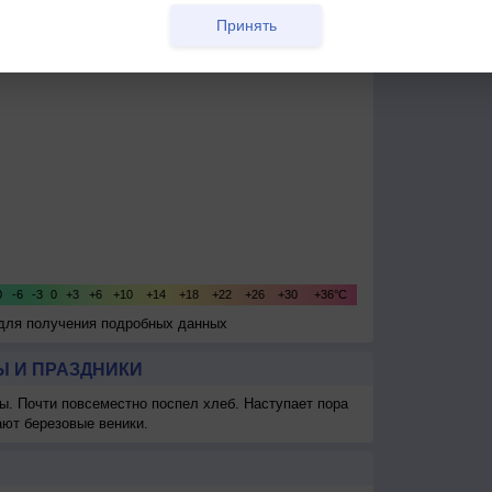
Принять
 для получения подробных данных
 И ПРАЗДНИКИ
ы. Почти повсеместно поспел хлеб. Наступает пора
ают березовые веники.