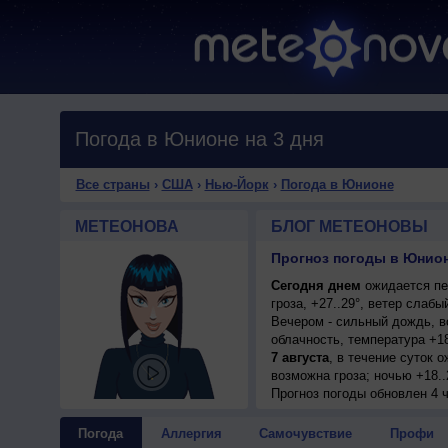
Погода в Юнионе на 3 дня
Все страны
›
США
›
Нью-Йорк
›
Погода в Юнионе
МЕТЕОНОВА
БЛОГ МЕТЕОНОВЫ
Прогноз погоды в Юнион
Сегодня днем
ожидается пе
гроза, +27..29°, ветер слаб
Вечером - сильный дождь, в
облачность, температура +1
7 августа
, в течение суток 
возможна гроза; ночью +18..
Прогноз погоды
обновлен 4 ч
Погода
Аллергия
Самочувствие
Профи