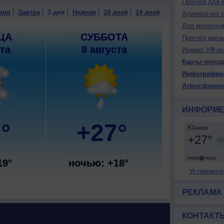
Прогноз для 
дня
Завтра
3 дня
Неделя
10 дней
14 дней
Агропрогноз 
Для метеочу
ЦА
СУББОТА
Прогноз магн
ста
8 августа
Индекс УФ-из
Карты погод
Инфографик
Атмосферно
ИНФОРМЕ
°
+27°
19°
ночью: +18°
Установите
РЕКЛАМА
КОНТАКТ