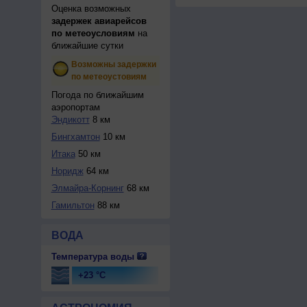
Оценка возможных
задержек авиарейсов
по метеоусловиям
на
ближайшие сутки
Возможны задержки
по метеоустовиям
Погода по ближайшим
аэропортам
Эндикотт
8 км
Бингхамтон
10 км
Итака
50 км
Норидж
64 км
Элмайра-Корнинг
68 км
Гамильтон
88 км
ВОДА
Температура воды
+23 °C