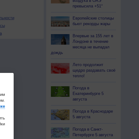
воздуха в ОАЭ
превысила +51°
льности
Европейские столицы
бьют рекорды жары
осы
а
Впервые за 155 лет в
Лондоне в течение
месяца не выпадал
дождь
Лето продолжит
щедро раздавать своё
тепло!
Погода в
Екатеринбурге 5
шим
августа
ем.
ике
Погода в Краснодаре
5 августа
ить
ки
Погода в Санкт-
Петербурге 5 августа