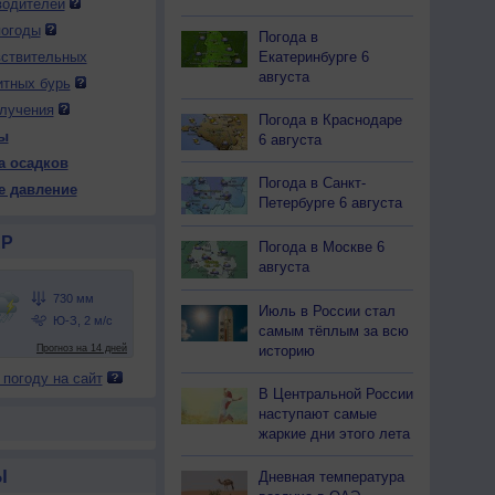
водителей
погоды
Погода в
Екатеринбурге 6
вствительных
августа
итных бурь
лучения
Погода в Краснодаре
ы
6 августа
а осадков
Погода в Санкт-
е давление
Петербурге 6 августа
Р
Погода в Москве 6
августа
Июль в России стал
самым тёплым за всю
историю
 погоду на сайт
В Центральной России
наступают самые
жаркие дни этого лета
Ы
Дневная температура