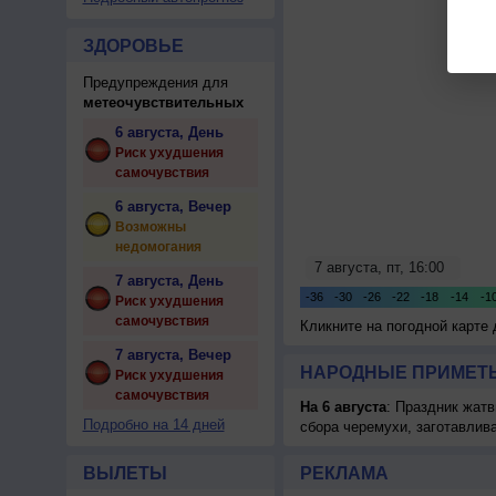
ЗДОРОВЬЕ
Предупреждения для
метеочувствительных
6 августа, День
Риск ухудшения
самочувствия
6 августа, Вечер
Возможны
недомогания
7 августа, День
Риск ухудшения
самочувствия
Кликните на погодной карте
7 августа, Вечер
НАРОДНЫЕ ПРИМЕТЫ
Риск ухудшения
самочувствия
На 6 августа
: Праздник жатв
Подробно на 14 дней
сбора черемухи, заготавлив
ВЫЛЕТЫ
РЕКЛАМА