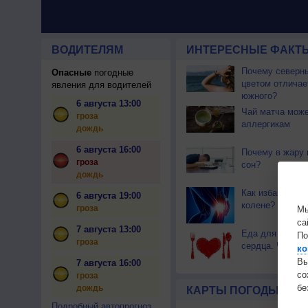
ВОДИТЕЛЯМ
ИНТЕРЕСНЫЕ ФАКТЫ
Почему северны
Опасные
погодные
цветом отличае
явления для водителей
южного?
6 августа 13:00
Чай матча може
гроза
аллергикам
дождь
6 августа 16:00
Почему в жару 
гроза
сон?
дождь
Как избавиться 
6 августа 19:00
колене?
гроза
Мы
са
7 августа 13:00
Еда для здоров
По
гроза
сердца. Часть 
ко
Вы
7 августа 16:00
с
гроза
бе
дождь
КАРТЫ ПОГОДЫ
Подробный автопрогноз