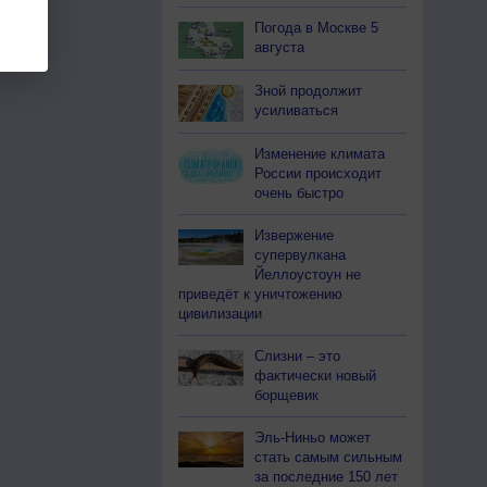
Погода в Москве 5
августа
Зной продолжит
усиливаться
Изменение климата
России происходит
очень быстро
Извержение
супервулкана
Йеллоустоун не
приведёт к уничтожению
цивилизации
Слизни – это
фактически новый
борщевик
Эль-Ниньо может
стать самым сильным
за последние 150 лет