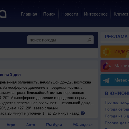
Главная
Поиск
Новости
Интересное
Климат
РЕКЛАМА
Индекс
Магни
е на 3 дня
Метеон
ременная облачность, небольшой дождь, возможна
ый. Атмосферное давление в пределах нормы. .
озможна гроза.
Ближайшей ночью
переменная
В ЮНИОН
8..20°. Атмосферное давление в пределах нормы.
Прогноз пого
ожидается переменная облачность, небольшой дождь,
20°, днем +27..29°, ветер слабый.
Погода сегод
аса 26 минут и уточнен 1 час 26 минут назад
Погода на 3 
Прогноз для 
Агро
Авто
Г/м бури
УФ-индекс