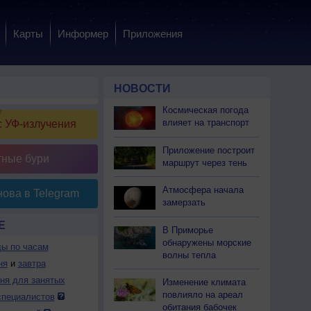
Карты
Информер
Приложения
НОВОСТИ
Космическая погода
влияет на транспорт
 УФ-излучения
Приложение построит
тные бури
маршрут через тень
Атмосфера начала
ова в Telegram
замерзать
Е
В Приморье
обнаружены морские
ды по часам
волны тепла
ня
и
завтра
дня для занятых
Изменение климата
повлияло на ареал
специалистов
обитания бабочек