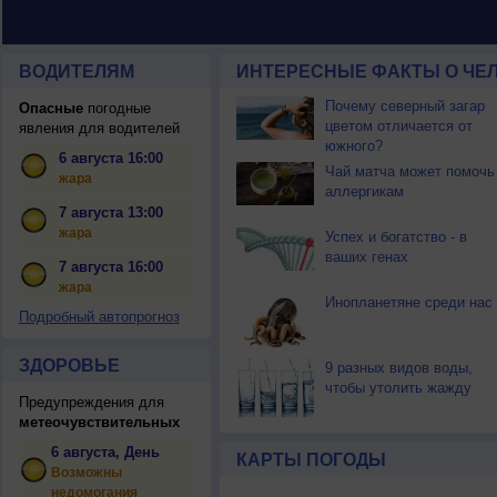
ВОДИТЕЛЯМ
ИНТЕРЕСНЫЕ ФАКТЫ О ЧЕЛ
Почему северный загар
Опасные
погодные
цветом отличается от
явления для водителей
южного?
6 августа 16:00
Чай матча может помочь
жара
аллергикам
7 августа 13:00
жара
Успех и богатство - в
ваших генах
7 августа 16:00
жара
Инопланетяне среди нас
Подробный автопрогноз
ЗДОРОВЬЕ
9 разных видов воды,
чтобы утолить жажду
Предупреждения для
метеочувствительных
6 августа, День
КАРТЫ ПОГОДЫ
Возможны
недомогания