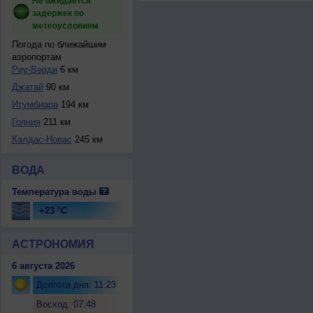
Не ожидается
задержек по
метеоусловиям
Погода по ближайшим
аэропортам
Риу-Верди
6 км
Джатай
90 км
Итумбиара
194 км
Гояния
211 км
Калдас-Новас
245 км
ВОДА
Температура воды
+23 °C
АСТРОНОМИЯ
6 августа 2026
Долгота дня: 11:23
Восход: 07:48