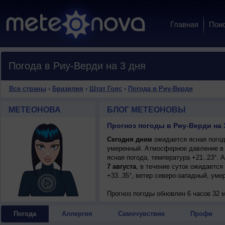
Главная
Пои
Погода в Риу-Верди на 3 дня
Все страны
›
Бразилия
›
Штат Гояс
›
Погода в Риу-Верди
МЕТЕОНОВА
БЛОГ МЕТЕОНОВЫ
Прогноз погоды в Риу-Верди на 
Сегодня днем
ожидается ясная погода
умеренный. Атмосферное давление в 
ясная погода, температура +21..23°.
7 августа
, в течение суток ожидается
+33..35°, ветер северо-западный, уме
Прогноз погоды
обновлен 6 часов 32 
Погода
Аллергия
Самочувствие
Профи