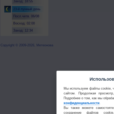
Заход: 18:55
23-й лунный день
Посл.четв. 06/08
Восход: 02:00
Заход: 12:34
Copyright © 2009-2026, Метеонова
Использов
Мы используем файлы cookie, 
сайтом. Продолжая просмотр
Подробнее о том, как мы обраб
конфиденциальности
.
Вы также можете самостояте
сохранение файлов cookie