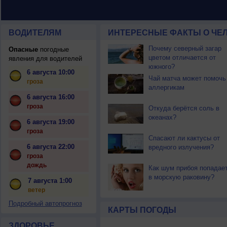
ВОДИТЕЛЯМ
ИНТЕРЕСНЫЕ ФАКТЫ О ЧЕЛ
Почему северный загар
Опасные
погодные
цветом отличается от
явления для водителей
южного?
6 августа 10:00
Чай матча может помочь
гроза
аллергикам
6 августа 16:00
гроза
Откуда берётся соль в
океанах?
6 августа 19:00
гроза
Спасают ли кактусы от
6 августа 22:00
вредного излучения?
гроза
дождь
Как шум прибоя попадае
в морскую раковину?
7 августа 1:00
ветер
Подробный автопрогноз
КАРТЫ ПОГОДЫ
ЗДОРОВЬЕ