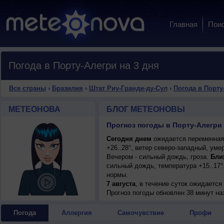
Главная
Пои
Погода в Порту-Алегри на 3 дня
Все страны
›
Бразилия
›
Штат Риу-Гранди-ду-Сул
›
Погода в Порту
МЕТЕОНОВА
БЛОГ МЕТЕОНОВЫ
Прогноз погоды в Порту-Алегри 
Сегодня днем
ожидается переменная 
+26..28°, ветер северо-западный, уме
Вечером - сильный дождь, гроза.
Бли
сильный дождь, температура +15..17
нормы.
7 августа
, в течение суток ожидаетс
ночью и днем +15..17°, ветер западны
Прогноз погоды
обновлен 38 минут на
Погода
Аллергия
Самочувствие
Профи