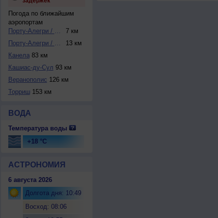
задержек
Погода по ближайшим
аэропортам
Порту-Алегри / Са...
7 км
Порту-Алегри / Ка...
13 км
Канела
83 км
Кашиас-ду-Сул
93 км
Веранополис
126 км
Торриш
153 км
ВОДА
Температура воды
+18 °C
АСТРОНОМИЯ
6 августа 2026
Долгота дня: 10:49
Восход: 08:06