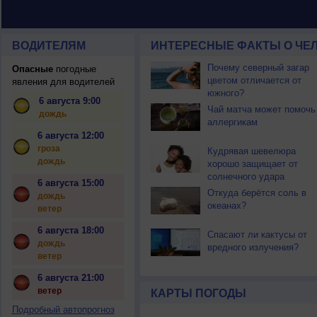
ВОДИТЕЛЯМ
ИНТЕРЕСНЫЕ ФАКТЫ О ЧЕЛ
Почему северный загар
Опасные
погодные
цветом отличается от
явления для водителей
южного?
6 августа 9:00
Чай матча может помочь
дождь
аллергикам
6 августа 12:00
гроза
Кудрявая шевелюра
дождь
хорошо защищает от
солнечного удара
6 августа 15:00
Откуда берётся соль в
дождь
океанах?
ветер
6 августа 18:00
Спасают ли кактусы от
дождь
вредного излучения?
ветер
6 августа 21:00
ветер
КАРТЫ ПОГОДЫ
Подробный автопрогноз