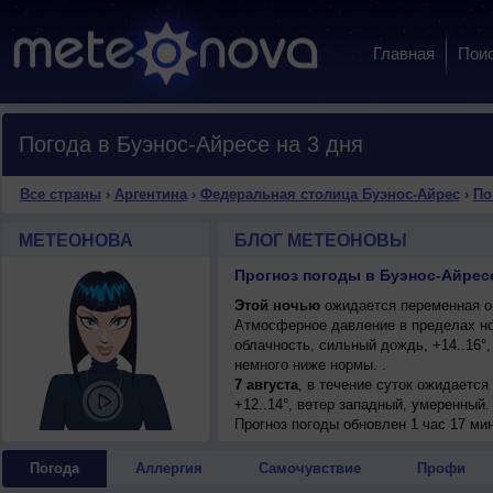
Главная
Пои
Погода в Буэнос-Айресе на 3 дня
Все страны
›
Аргентина
›
Федеральная столица Буэнос-Айрес
›
По
МЕТЕОНОВА
БЛОГ МЕТЕОНОВЫ
Прогноз погоды в Буэнос-Айресе
Этой ночью
ожидается переменная об
Атмосферное давление в пределах н
облачность, сильный дождь, +14..16°
немного ниже нормы. .
7 августа
, в течение суток ожидается
+12..14°, ветер западный, умеренный.
Прогноз погоды
обновлен 1 час 17 ми
Погода
Аллергия
Самочувствие
Профи