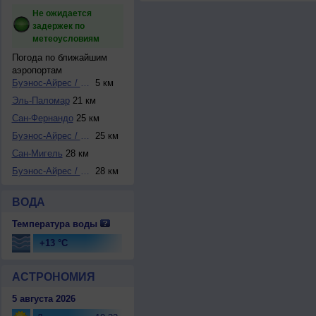
Не ожидается
задержек по
метеоусловиям
Погода по ближайшим
аэропортам
Буэнос-Айрес / Дж...
5 км
Эль-Паломар
21 км
Сан-Фернандо
25 км
Буэнос-Айрес / Мо...
25 км
Сан-Мигель
28 км
Буэнос-Айрес / Эз...
28 км
ВОДА
Температура воды
+13 °C
АСТРОНОМИЯ
5 августа 2026