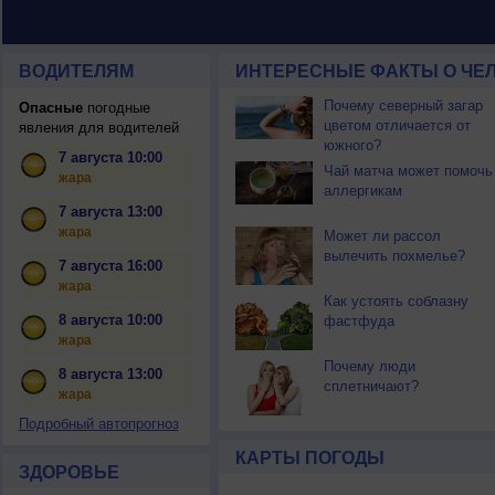
ВОДИТЕЛЯМ
ИНТЕРЕСНЫЕ ФАКТЫ О ЧЕЛ
Почему северный загар
Опасные
погодные
цветом отличается от
явления для водителей
южного?
7 августа 10:00
Чай матча может помочь
жара
аллергикам
7 августа 13:00
жара
Может ли рассол
вылечить похмелье?
7 августа 16:00
жара
Как устоять соблазну
8 августа 10:00
фастфуда
жара
Почему люди
8 августа 13:00
сплетничают?
жара
Подробный автопрогноз
КАРТЫ ПОГОДЫ
ЗДОРОВЬЕ