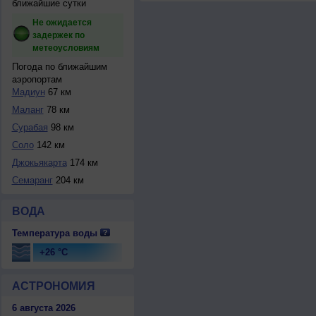
ближайшие сутки
Не ожидается
задержек по
метеоусловиям
Погода по ближайшим
аэропортам
Мадиун
67 км
Маланг
78 км
Сурабая
98 км
Соло
142 км
Джокьякарта
174 км
Семаранг
204 км
ВОДА
Температура воды
+26 °C
АСТРОНОМИЯ
6 августа 2026