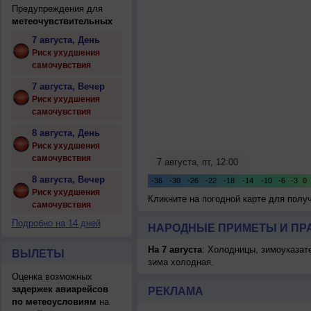
Предупреждения для
метеочувствительных
7 августа, День
Риск ухудшения
самочувствия
7 августа, Вечер
Риск ухудшения
самочувствия
8 августа, День
Риск ухудшения
самочувствия
8 августа, Вечер
Риск ухудшения
Кликните на погодной карте для пол
самочувствия
Подробно на 14 дней
НАРОДНЫЕ ПРИМЕТЫ И ПР
На 7 августа
: Холодницы, зимоуказат
ВЫЛЕТЫ
зима холодная.
Оценка возможных
задержек авиарейсов
РЕКЛАМА
по метеоусловиям
на