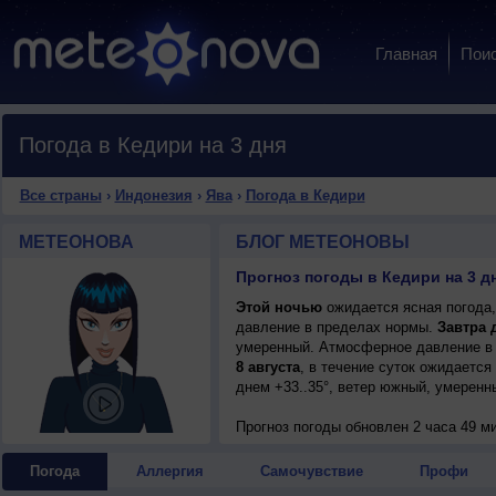
Главная
Пои
Погода в Кедири на 3 дня
Все страны
›
Индонезия
›
Ява
›
Погода в Кедири
МЕТЕОНОВА
БЛОГ МЕТЕОНОВЫ
Прогноз погоды в Кедири на 3 д
Этой ночью
ожидается ясная погода,
давление в пределах нормы.
Завтра 
умеренный. Атмосферное давление в 
8 августа
, в течение суток ожидается
днем +33..35°, ветер южный, умеренн
Прогноз погоды
обновлен 2 часа 49 м
Погода
Аллергия
Самочувствие
Профи