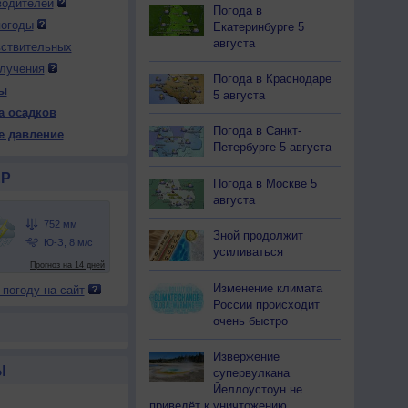
водителей
Погода в
погоды
Екатеринбурге 5
августа
вствительных
лучения
Погода в Краснодаре
ы
5 августа
а осадков
Погода в Санкт-
е давление
Петербурге 5 августа
Р
Погода в Москве 5
августа
Зной продолжит
усиливаться
Изменение климата
 погоду на сайт
России происходит
очень быстро
Извержение
Ы
супервулкана
Йеллоустоун не
приведёт к уничтожению