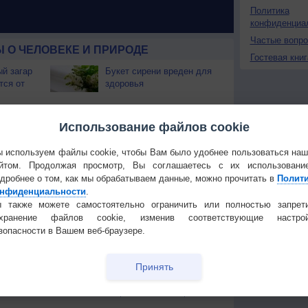
Политика
конфиденциа
Частые вопр
 О ЧЕЛОВЕКЕ И ПРИРОДЕ
Гостевая книг
й загар
Букет сирени вреден для
тся от
здоровья
т помочь
Растения, которые
отпугивают мух и
Использование файлов cookie
комаров
лужит
 используем файлы cookie, чтобы Вам было удобнее пользоваться на
Что не нужно есть, чтобы
не болеть?
йтом. Продолжая просмотр, Вы соглашаетесь с их использовани
дробнее о том, как мы обрабатываем данные, можно прочитать в
Полит
нфиденциальности
.
омическая
Зависимость от
 также можете самостоятельно ограничить или полностью запрет
т позже
смартфона ведёт к
охранение файлов cookie, изменив соответствующие настрой
проблемам со здоровьем
зопасности в Вашем веб-браузере.
ые сияния
Как помочь себе
просыпаться в пасмурном
ноябре?
Принять
Температура
Облачность
Осадки