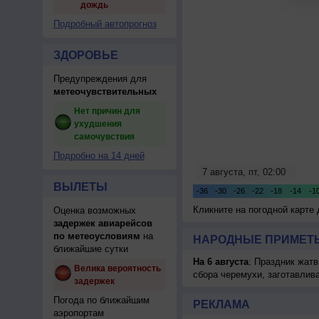
дождь
Подробный автопрогноз
ЗДОРОВЬЕ
Предупреждения для
метеочувствительных
Нет причин для
ухудшения
самочувствия
Подробно на 14 дней
ВЫЛЕТЫ
Кликните на погодной карте
Оценка возможных
задержек авиарейсов
по метеоусловиям
на
НАРОДНЫЕ ПРИМЕТЫ
ближайшие сутки
На 6 августа
: Праздник жатв
Велика вероятность
сбора черемухи, заготавлив
задержек
Погода по ближайшим
РЕКЛАМА
аэропортам