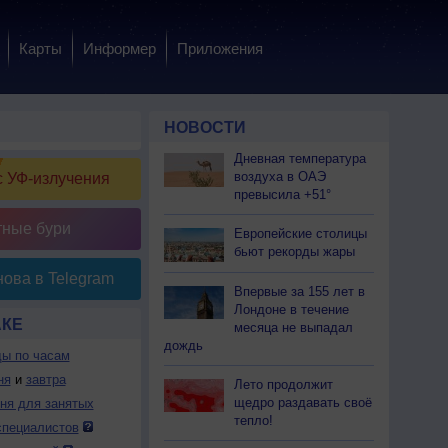
Карты
Информер
Приложения
НОВОСТИ
Дневная температура
воздуха в ОАЭ
 УФ-излучения
превысила +51°
тные бури
Европейские столицы
бьют рекорды жары
ова в Telegram
Впервые за 155 лет в
Лондоне в течение
АКЕ
месяца не выпадал
дождь
ды по часам
ня
и
завтра
Лето продолжит
щедро раздавать своё
дня для занятых
тепло!
специалистов