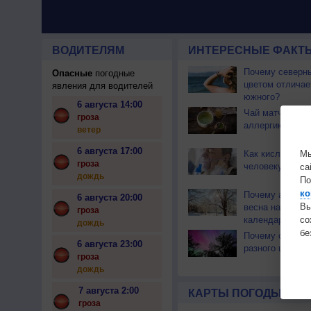
ВОДИТЕЛЯМ
ИНТЕРЕСНЫЕ ФАКТЫ
Почему северны
Опасные
погодные
цветом отличае
явления для водителей
южного?
6 августа 14:00
Чай матча може
гроза
аллергикам
ветер
6 августа 17:00
Как кислород с
Мы
гроза
человеку?
са
дождь
По
ко
Почему астрон
6 августа 20:00
Вы
весна наступае
гроза
календарной?
с
дождь
бе
Почему северн
6 августа 23:00
разного цвета?
гроза
дождь
7 августа 2:00
КАРТЫ ПОГОДЫ
гроза