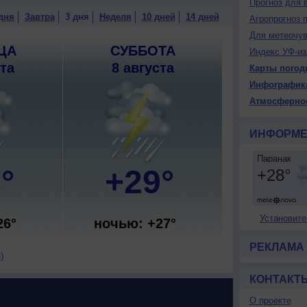
Прогноз для 
дня
Завтра
3 дня
Неделя
10 дней
14 дней
Агропрогноз 
Для метеочу
ЦА
СУББОТА
Индекс УФ-из
ста
8 августа
Карты погод
Инфографик
Атмосферно
ИНФОРМЕ
°
+29°
Установите
26°
ночью: +27°
РЕКЛАМА
)
КОНТАКТ
О проекте