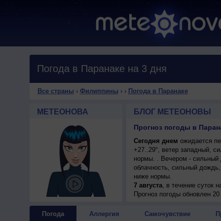
Погода в Паранаке на 3 дня
Все страны
›
Филиппины
›
›
Погода в Паранаке
МЕТЕОНОВА
БЛОГ МЕТЕОНОВЫ
Прогноз погоды в Парана
Сегодня днем
ожидается пе
+27..29°, ветер западный, с
нормы. . Вечером - сильный 
облачность, сильный дождь, 
ниже нормы.
7 августа
, в течение суток 
переменная облачность, сил
Прогноз погоды
обновлен 20
ветер юго-западный, сильный
Погода
Аллергия
Самочувствие
П