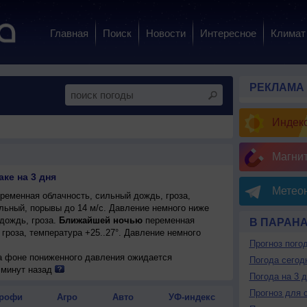
Главная
Поиск
Новости
Интересное
Климат
РЕКЛАМА
Индекс
Магни
ке на 3 дня
Метеон
ременная облачность, сильный дождь, гроза,
ильный, порывы до 14 м/с. Давление немного ниже
дождь, гроза.
Ближайшей ночью
переменная
В ПАРАН
гроза, температура +25..27°. Давление немного
Прогноз пого
на фоне пониженного давления ожидается
Погода сегод
ьный дождь, возможна гроза; ночью и днем +26..28°,
 минут назад
Погода на 3 
, порывы до 14 м/с.
Прогноз для 
рофи
Агро
Авто
УФ-индекс