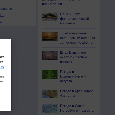
цивилизации
льности
Слизни – это
осы
фактически новый
а
борщевик
Эль-Ниньо может
стать самым сильным
за последние 150 лет
Штат Вашингтон
шим
охватили лесные
пожары
ем.
ике
Погода в
Екатеринбурге 4
ить
августа
ки
Погода в Краснодаре
4 августа
Погода в Санкт-
Петербурге 4 августа