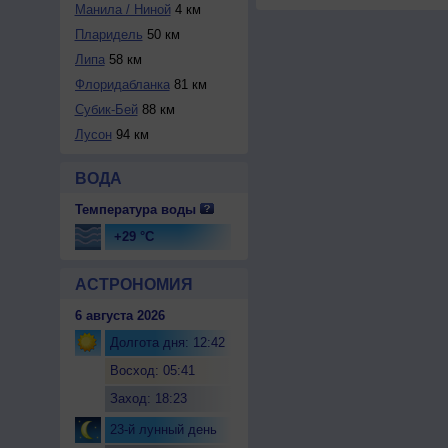
Манила / Ниной
4 км
Пларидель
50 км
Липа
58 км
Флоридабланка
81 км
Субик-Бей
88 км
Лусон
94 км
ВОДА
Температура воды
+29 °C
АСТРОНОМИЯ
6 августа 2026
Долгота дня: 12:42
Восход: 05:41
Заход: 18:23
23-й лунный день