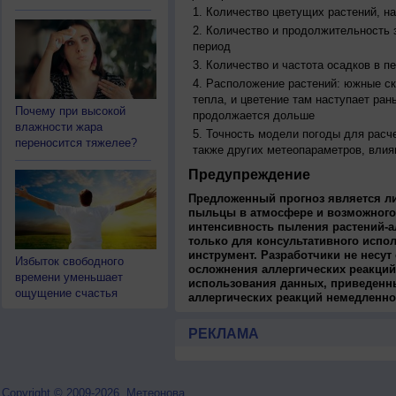
Количество цветущих растений, на
Количество и продолжительность з
период
Количество и частота осадков в 
Расположение растений: южные ск
тепла, и цветение там наступает ран
Почему при высокой
продолжается дольше
влажности жара
Точность модели погоды для расч
переносится тяжелее?
также других метеопараметров, влия
Предупреждение
Предложенный прогноз является л
пыльцы в атмосфере и возможного
интенсивность пыления растений-а
только для консультативного испо
инструмент. Разработчики не несут
Избыток свободного
осложнения аллергических реакций
времени уменьшает
использования данных, приведенны
ощущение счастья
аллергических реакций немедленно
РЕКЛАМА
Copyright © 2009-2026, Метеонова