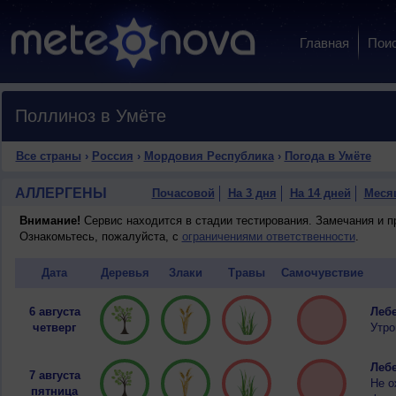
Главная
Пои
Поллиноз в Умёте
Все страны
›
Россия
›
Мордовия Республика
›
Погода в Умёте
АЛЛЕРГЕНЫ
Почасовой
На 3 дня
На 14 дней
Меся
Внимание!
Сервис находится в стадии тестирования. Замечания и 
Ознакомьтесь, пожалуйста, с
ограничениями ответственности
.
Дата
Деревья
Злаки
Травы
Самочувствие
6 августа
Лебе
четверг
Утро
Лебе
7 августа
Не о
пятница