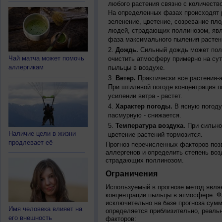
любого растения связно с количество
На определенных фазах происходят 
зеленение, цветение, созревание пл
людей, страдающих поллинозом, явля
фаза максимального пыления растен
Дождь.
Сильный дождь может полн
Чай матча может помочь
очистить атмосферу примерно на су
аллергикам
пыльцы в воздухе.
Ветер.
Практически все растения-
При штилевой погоде концентрация 
усилении ветра - растет.
Характер погоды.
В ясную погоду
пасмурную - снижается.
Температура воздуха.
При сильно
Наличие цели в жизни
цветение растений тормозится.
продлевает её
Прогноз перечисленных факторов позв
аллергенов и определить степень воз
страдающих поллинозом.
Ограничения
Используемый в прогнозе метод явля
концентрации пыльцы в атмосфере. Ф
исключительно на базе прогноза сум
Имя человека влияет на
определяется приблизительно, реальн
его внешность
факторов: