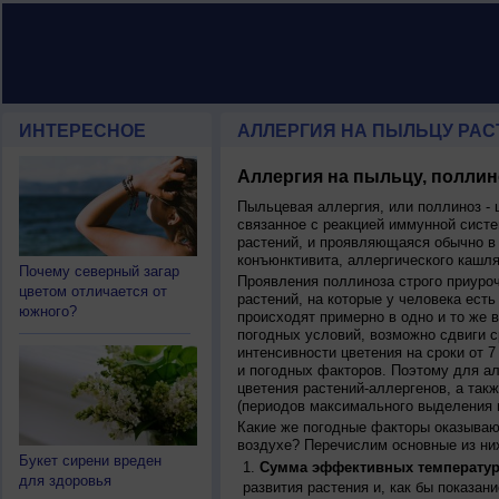
ИНТЕРЕСНОЕ
АЛЛЕРГИЯ НА ПЫЛЬЦУ РАСТ
Аллергия на пыльцу, поллин
Пыльцевая аллергия, или поллиноз - 
связанное с реакцией иммунной систе
растений, и проявляющаяся обычно в
конъюнктивита, аллергического кашля
Почему северный загар
Проявления поллиноза строго приуро
цветом отличается от
растений, на которые у человека есть
южного?
происходят примерно в одно и то же в
погодных условий, возможно сдвиги ср
интенсивности цветения на сроки от 7
и погодных факторов. Поэтому для ал
цветения растений-аллергенов, а так
(периодов максимального выделения 
Какие же погодные факторы оказываю
воздухе? Перечислим основные из ни
Букет сирени вреден
Сумма эффективных температур
для здоровья
развития растения и, как бы показан