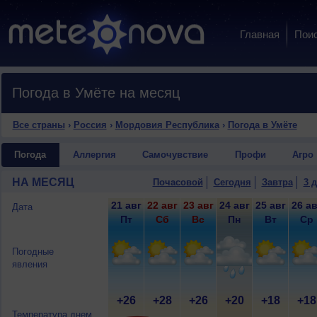
Главная
Пои
Погода в Умёте на месяц
Все страны
›
Россия
›
Мордовия Республика
›
Погода в Умёте
Погода
Аллергия
Самочувствие
Профи
Агро
НА МЕСЯЦ
Почасовой
Сегодня
Завтра
3 
21 авг
22 авг
23 авг
24 авг
25 авг
26 ав
Дата
Пт
Сб
Вс
Пн
Вт
Ср
Погодные
явления
+26
+28
+26
+20
+18
+18
Температура днем