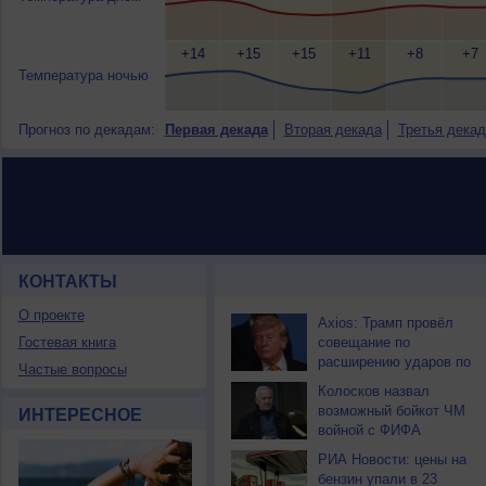
+14
+15
+15
+11
+8
+7
Температура ночью
Прогноз по декадам:
Первая декада
Вторая декада
Третья декад
КОНТАКТЫ
НОВОСТИ ПАРТНЕРОВ
О проекте
Axios: Трамп провёл
Гостевая книга
совещание по
расширению ударов по
Частые вопросы
Ирану
Колосков назвал
возможный бойкот ЧМ
ИНТЕРЕСНОЕ
войной с ФИФА
РИА Новости: цены на
бензин упали в 23