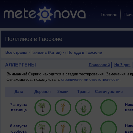
Главная
Пои
Поллиноз в Гаосюне
Все страны
›
Тайвань (Китай)
›
›
Погода в Гаосюне
АЛЛЕРГЕНЫ
Почасовой
На 3 дня
Внимание!
Сервис находится в стадии тестирования. Замечания и 
Ознакомьтесь, пожалуйста, с
ограничениями ответственности
.
Дата
Деревья
Злаки
Травы
Самочувствие
7 августа
Ник
пятница
цвет
8 августа
Ник
суббота
цвет