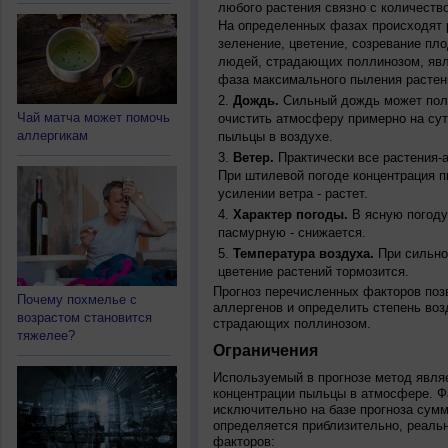
любого растения связно с количество
На определенных фазах происходят 
зеленение, цветение, созревание пл
людей, страдающих поллинозом, явля
фаза максимального пыления растен
Дождь.
Сильный дождь может полн
Чай матча может помочь
очистить атмосферу примерно на су
аллергикам
пыльцы в воздухе.
Ветер.
Практически все растения-
При штилевой погоде концентрация 
усилении ветра - растет.
Характер погоды.
В ясную погоду
пасмурную - снижается.
Температура воздуха.
При сильно
цветение растений тормозится.
Прогноз перечисленных факторов позв
Почему похмелье с
аллергенов и определить степень воз
возрастом становится
страдающих поллинозом.
тяжелее?
Ограничения
Используемый в прогнозе метод явля
концентрации пыльцы в атмосфере. Ф
исключительно на базе прогноза сум
определяется приблизительно, реальн
факторов: