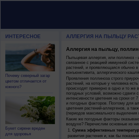
ИНТЕРЕСНОЕ
АЛЛЕРГИЯ НА ПЫЛЬЦУ РАСТ
Аллергия на пыльцу, поллин
Пыльцевая аллергия, или поллиноз - 
связанное с реакцией иммунной систе
растений, и проявляющаяся обычно в
конъюнктивита, аллергического кашля
Почему северный загар
Проявления поллиноза строго приуро
цветом отличается от
растений, на которые у человека есть
южного?
происходят примерно в одно и то же в
погодных условий, возможно сдвиги ср
интенсивности цветения на сроки от 7
и погодных факторов. Поэтому для ал
цветения растений-аллергенов, а так
(периодов максимального выделения 
Какие же погодные факторы оказываю
воздухе? Перечислим основные из ни
Букет сирени вреден
Сумма эффективных температур
для здоровья
развития растения и, как бы показан