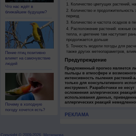
Количество цветущих растений, на
Что нас ждёт в
Количество и продолжительность з
ближайшем будущем?
период
Количество и частота осадков в 
Расположение растений: южные ск
тепла, и цветение там наступает ран
продолжается дольше
Точность модели погоды для расч
также других метеопараметров, влия
Пение птиц позитивно
влияет на самочувствие
Предупреждение
людей
Предложенный прогноз является л
пыльцы в атмосфере и возможного
интенсивность пыления растений-а
только для консультативного испо
инструмент. Разработчики не несут
осложнения аллергических реакций
использования данных, приведенны
аллергических реакций немедленно
Почему в холодную
погоду хочется есть?
РЕКЛАМА
Copyright © 2009-2026, Метеонова