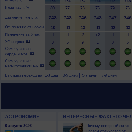
Комфорт,°C
+35
+36
+37
+36
+34
+35
Влажность,%
80
77
73
75
79
76
Давление, мм рт.ст.
748
748
746
748
747
746
Отклонение от нормы
-10
-11
-13
-11
-12
-13
Изменение за 6 час
-1
-1
-2
+2
-1
-1
УФ-индекс
0
6
9
1
0
5
Самочувствие
сердечников
Самочувствие
магнитозависимых
Быстрый переход на
1-3 дня
3-5 дней
5-7 дней
7-9 дней
АСТРОНОМИЯ
ИНТЕРЕСНЫЕ ФАКТЫ О ЧЕЛ
6 августа 2026
Почему северный загар
цветом отличается от