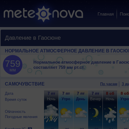
Главная
Пои
Давление в Гаосюне
НОРМАЛЬНОЕ АТМОСФЕРНОЕ ДАВЛЕНИЕ В ГАОСЮ
759
Нормальное атмосферное давление в Гаос
составляет
759 мм рт.ст.
мм
САМОЧУВСТВИЕ
По часам
3 д
7 пт
7 пт
7 пт
7 пт
8 сб
8 сб
Дата
Ночь
Утро
День
Вечер
Ночь
Утро
Время суток
Облачность
Погодные явления