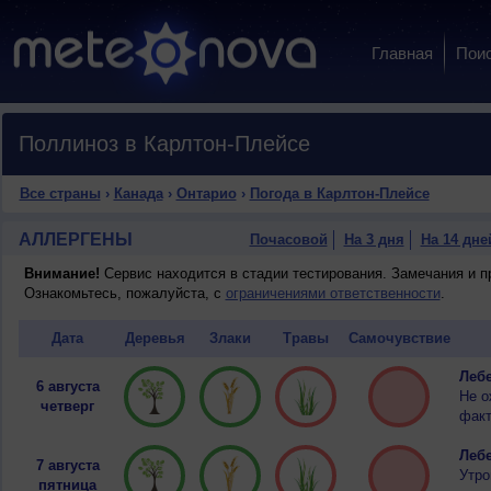
Главная
Пои
Поллиноз в Карлтон-Плейсе
Все страны
›
Канада
›
Онтарио
›
Погода в Карлтон-Плейсе
АЛЛЕРГЕНЫ
Почасовой
На 3 дня
На 14 дне
Внимание!
Сервис находится в стадии тестирования. Замечания и 
Ознакомьтесь, пожалуйста, с
ограничениями ответственности
.
Дата
Деревья
Злаки
Травы
Самочувствие
Лебе
6 августа
Не о
четверг
факт
Лебе
7 августа
Утро
пятница