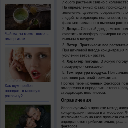
любого растения связно с количество
На определенных фазах происходят 
зеленение, цветение, созревание пл
людей, страдающих поллинозом, явля
фаза максимального пыления растен
Дождь.
Сильный дождь может полн
Чай матча может помочь
очистить атмосферу примерно на су
аллергикам
пыльцы в воздухе.
Ветер.
Практически все растения-
При штилевой погоде концентрация 
усилении ветра - растет.
Характер погоды.
В ясную погоду
пасмурную - снижается.
Температура воздуха.
При сильно
цветение растений тормозится.
Прогноз перечисленных факторов позв
Как шум прибоя
аллергенов и определить степень воз
попадает в морскую
страдающих поллинозом.
раковину?
Ограничения
Используемый в прогнозе метод явля
концентрации пыльцы в атмосфере. Ф
исключительно на базе прогноза сум
определяется приблизительно, реальн
факторов: