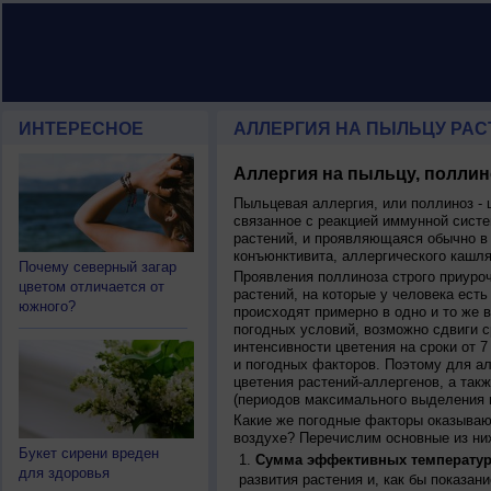
ИНТЕРЕСНОЕ
АЛЛЕРГИЯ НА ПЫЛЬЦУ РАСТ
Аллергия на пыльцу, поллин
Пыльцевая аллергия, или поллиноз - 
связанное с реакцией иммунной систе
растений, и проявляющаяся обычно в
конъюнктивита, аллергического кашля
Почему северный загар
Проявления поллиноза строго приуро
цветом отличается от
растений, на которые у человека есть
южного?
происходят примерно в одно и то же в
погодных условий, возможно сдвиги ср
интенсивности цветения на сроки от 7
и погодных факторов. Поэтому для ал
цветения растений-аллергенов, а так
(периодов максимального выделения 
Какие же погодные факторы оказываю
воздухе? Перечислим основные из ни
Букет сирени вреден
Сумма эффективных температур
для здоровья
развития растения и, как бы показан