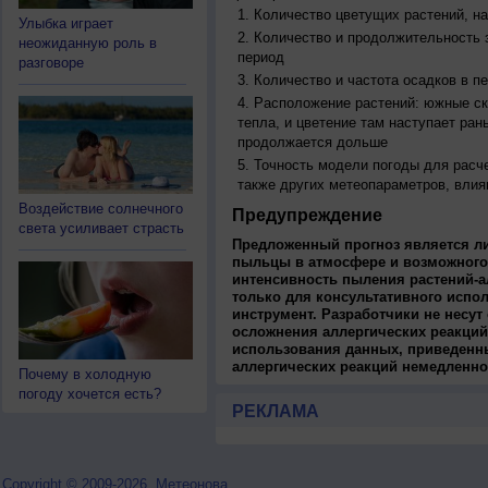
Количество цветущих растений, на
Улыбка играет
Количество и продолжительность з
неожиданную роль в
период
разговоре
Количество и частота осадков в 
Расположение растений: южные ск
тепла, и цветение там наступает ран
продолжается дольше
Точность модели погоды для расч
также других метеопараметров, влия
Воздействие солнечного
Предупреждение
света усиливает страсть
Предложенный прогноз является л
пыльцы в атмосфере и возможного
интенсивность пыления растений-а
только для консультативного испо
инструмент. Разработчики не несут
осложнения аллергических реакций
использования данных, приведенны
аллергических реакций немедленно
Почему в холодную
погоду хочется есть?
РЕКЛАМА
Copyright © 2009-2026, Метеонова