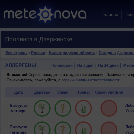
Главная
Пои
Поллиноз в Дзержинске
Все страны
›
Россия
›
Нижегородская область
›
Погода в Дзержин
АЛЛЕРГЕНЫ
Почасовой
На 3 дня
На 14 дней
Меся
Внимание!
Сервис находится в стадии тестирования. Замечания и 
Ознакомьтесь, пожалуйста, с
ограничениями ответственности
.
Дата
Деревья
Злаки
Травы
Самочувствие
6 августа
Лебе
четверг
Утро
7 августа
Лебе
пятница
Утро