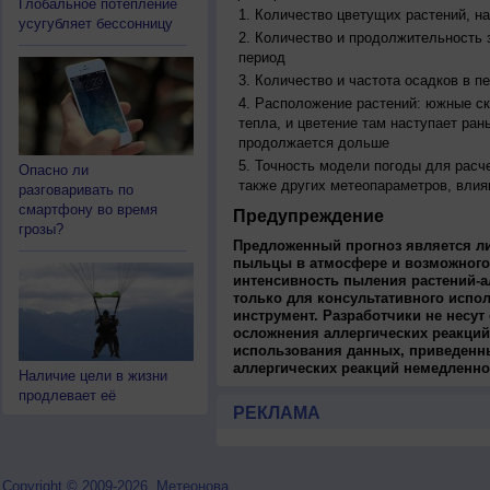
Глобальное потепление
Количество цветущих растений, на
усугубляет бессонницу
Количество и продолжительность з
период
Количество и частота осадков в 
Расположение растений: южные ск
тепла, и цветение там наступает ран
продолжается дольше
Точность модели погоды для расч
Опасно ли
также других метеопараметров, влия
разговаривать по
смартфону во время
Предупреждение
грозы?
Предложенный прогноз является л
пыльцы в атмосфере и возможного
интенсивность пыления растений-а
только для консультативного испо
инструмент. Разработчики не несут
осложнения аллергических реакций
использования данных, приведенны
аллергических реакций немедленно
Наличие цели в жизни
продлевает её
РЕКЛАМА
Copyright © 2009-2026, Метеонова