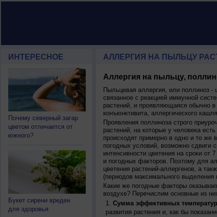
ИНТЕРЕСНОЕ
АЛЛЕРГИЯ НА ПЫЛЬЦУ РАСТ
Аллергия на пыльцу, поллин
Пыльцевая аллергия, или поллиноз - 
связанное с реакцией иммунной систе
растений, и проявляющаяся обычно в
конъюнктивита, аллергического кашля
Почему северный загар
Проявления поллиноза строго приуро
цветом отличается от
растений, на которые у человека есть
южного?
происходят примерно в одно и то же в
погодных условий, возможно сдвиги ср
интенсивности цветения на сроки от 7
и погодных факторов. Поэтому для ал
цветения растений-аллергенов, а так
(периодов максимального выделения 
Какие же погодные факторы оказываю
воздухе? Перечислим основные из ни
Букет сирени вреден
Сумма эффективных температур
для здоровья
развития растения и, как бы показан