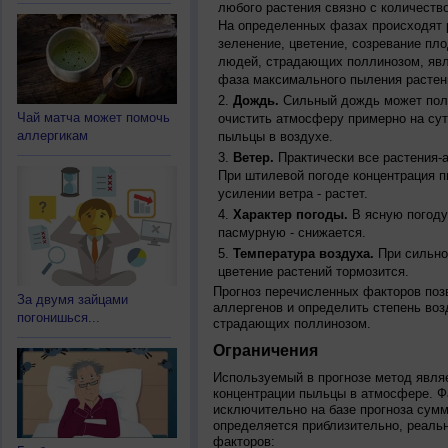
любого растения связно с количество
На определенных фазах происходят 
зеленение, цветение, созревание пл
людей, страдающих поллинозом, явля
фаза максимального пыления растен
Дождь.
Сильный дождь может полн
Чай матча может помочь
очистить атмосферу примерно на су
аллергикам
пыльцы в воздухе.
Ветер.
Практически все растения-
При штилевой погоде концентрация 
усилении ветра - растет.
Характер погоды.
В ясную погоду
пасмурную - снижается.
Температура воздуха.
При сильно
цветение растений тормозится.
Прогноз перечисленных факторов позв
За двумя зайцами
аллергенов и определить степень воз
погонишься...
страдающих поллинозом.
Ограничения
Используемый в прогнозе метод явля
концентрации пыльцы в атмосфере. Ф
исключительно на базе прогноза сум
определяется приблизительно, реальн
факторов: