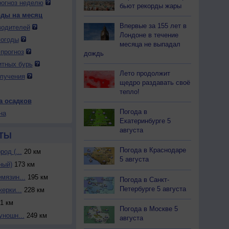
огноз неделю
бьют рекорды жары
оды на месяц
Впервые за 155 лет в
водителей
Лондоне в течение
погоды
месяца не выпадал
прогноз
дождь
итных бурь
Лето продолжит
лучения
щедро раздавать своё
тепло!
а осадков
Погода в
на
Екатеринбурге 5
августа
ТЫ
Погода в Краснодаре
од (...
20 км
5 августа
ный)
173 км
мязин...
195 км
Погода в Санкт-
Петербурге 5 августа
ерки...
228 км
1 км
Погода в Москве 5
уношн...
249 км
августа