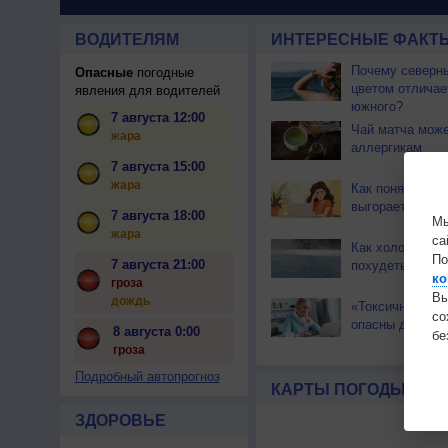
ВОДИТЕЛЯМ
ИНТЕРЕСНЫЕ ФАКТЫ
Почему северны
Опасные
погодные
цветом отличае
явления для водителей
южного?
7 августа 12:00
Чай матча може
жара
аллергикам
7 августа 15:00
жара
Как понять, что
выгораете на р
7 августа 18:00
Мы
жара
са
Как холод помо
По
7 августа 21:00
похудеть?
ко
гроза
Вы
дождь
«Токсичные» но
с
опасны для здо
8 августа 0:00
бе
гроза
Подробный автопрогноз
КАРТЫ ПОГОДЫ
ЗДОРОВЬЕ