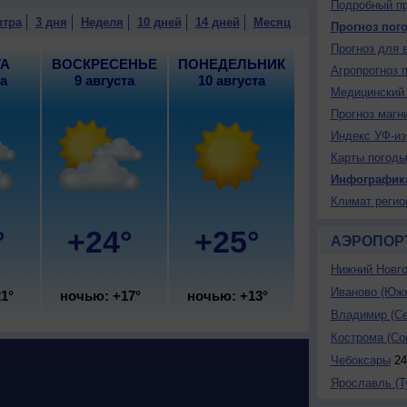
Подробный пр
ренный.
втра
3 дня
Неделя
10 дней
14 дней
Месяц
Прогноз пог
Прогноз для 
ТА
ВОСКРЕСЕНЬЕ
ПОНЕДЕЛЬНИК
Агропрогноз 
та
9 августа
10 августа
Медицинский 
Прогноз магн
Индекс УФ-из
Карты погоды
Инфографик
Климат регио
°
+24°
+25°
АЭРОПОР
Нижний Новгор
Иваново (Юж
1°
ночью: +17°
ночью: +13°
Владимир (Се
Кострома (Сок
Чебоксары
24
Ярославль (Т