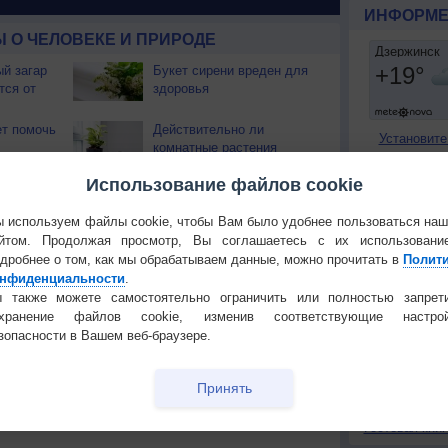
ИНФОРМЕ
 О ЧЕЛОВЕКЕ И ПРИРОДЕ
й загар
Букет сирени вреден для
тся от
здоровья
т помочь
Действительно ли
Установите
комнатные растения
очищают воздух?
ПОНРАВИ
Использование файлов cookie
 вы
Какие месяцы выбирать
аботе?
для отпуска?
Сделать стар
 используем файлы cookie, чтобы Вам было удобнее пользоваться на
Добавить в И
йтом. Продолжая просмотр, Вы соглашаетесь с их использовани
гает
Как купить правильный
дробнее о том, как мы обрабатываем данные, можно прочитать в
Полит
Экпорт погод
арбуз без нитратов?
нфиденциальности
.
 также можете самостоятельно ограничить или полностью запрет
КОНТАКТ
вости
Почему северные сияния
охранение файлов cookie, изменив соответствующие настрой
ровья
разного цвета?
О проекте
зопасности в Вашем веб-браузере.
Политика
конфиденциа
Принять
Температура
Облачность
Осадки
Частые вопр
Гостевая книг