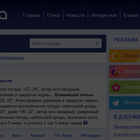
Главная
Поиск
Новости
Интересное
Климат
РЕКЛАМА
Индекс
 Дзержинске
Магни
инске
Аллерг
ая погода, +27..29°, ветер юго-западный,
вление в пределах нормы. .
Ближайшей ночью
+18..20°. Атмосферное давление в пределах нормы.
Метеон
ожидается малооблачная погода, небольшой дождь,
20°, днем +30..32°, ветер юго-западный, умеренный.
В ДЗЕРЖ
блачная погода, небольшой дождь, возможна гроза;
2°, ветер юго-западный, умеренный.
аса 5 минут и уточнен 1 час 5 минут назад
Прогноз пог
ожидается переменная облачность, небольшой дождь,
22°, днем +25..27°, ветер западный, умеренный.
Краткий прогн
ро
Авто
Климат
Г/м бури
УФ-индекс
нная облачность; ночью +16..18°, днем +23..25°,