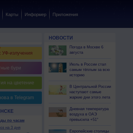
Карты
Информер
Приложения
НОВОСТИ
Погода в Москве 6
августа
 УФ-излучения
Июль в России стал
тные бури
самым тёплым за всю
историю
ия на цветение
В Центральной России
наступают самые
жаркие дни этого лета
ова в Telegram
Дневная температура
ИНСКЕ
воздуха в ОАЭ
превысила +51°
оды по часам
оз на 3 дня
Европейские столицы