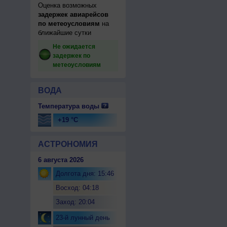
Оценка возможных
задержек авиарейсов
по метеоусловиям
на
ближайшие сутки
Не ожидается
задержек по
метеоусловиям
ВОДА
Температура воды
+19 °C
АСТРОНОМИЯ
6 августа 2026
Долгота дня: 15:46
Восход: 04:18
Заход: 20:04
23-й лунный день