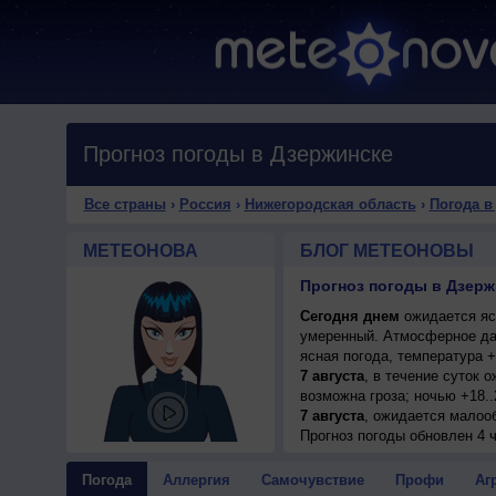
Прогноз погоды в Дзержинске
Все страны
›
Россия
›
Нижегородская область
›
Погода в
МЕТЕОНОВА
БЛОГ МЕТЕОНОВЫ
Прогноз погоды в Дзерж
Сегодня днем
ожидается ясн
умеренный. Атмосферное да
ясная погода, температура 
7 августа
, в течение суток 
возможна гроза; ночью +18..
7 августа
, ожидается малоо
ночью +18..20°, днем +30..3
Прогноз погоды
обновлен 4 ч
8 августа
, в течение суток 
возможна гроза; ночью +20..
Погода
Аллергия
Самочувствие
Профи
Аг
9 августа
, ожидается переме