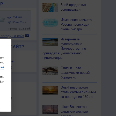
Р
Зной продолжит
усиливаться
Изменение климата
России происходит
очень быстро
 погоду на сайт
Извержение
супервулкана
ЛСЯ САЙТ?
Йеллоустоун не
приведёт к уничтожению
товой
шим
цивилизации
збранное
ем.
ике
ы в RSS
Слизни – это
фактически новый
ить
борщевик
Ы
ки
Эль-Ниньо может
стать самым сильным
за последние 150 лет
льности
осы
Штат Вашингтон
а
охватили лесные