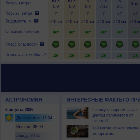
Ю-З
Ю-З
З
С-З
З
Ветер, метр/с
Штил
5-9
5-9
5-9
7-12
2-5
Порывы ветра
7
7
7
7
<7
<7
Видимость, м
>10 км
>10 км
>10 км
>10 км
>10 км
>10 к
Опасные явления
нет
нет
нет
нет
нет
нет
Класс опасности
Помыть автомобиль?
да
да
да
да
да
да
АСТРОНОМИЯ
ИНТЕРЕСНЫЕ ФАКТЫ О ПРИ
6 августа 2026
Почему северный загар
цветом отличается от
Долгота дня: 15:04
южного?
Восход: 05:09
Чай матча может помочь
аллергикам
Заход: 20:13