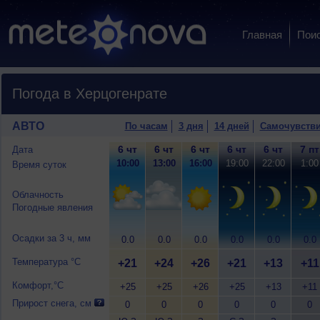
Главная
Пои
Погода в Херцогенрате
АВТО
По часам
3 дня
14 дней
Самочувств
6 чт
6 чт
6 чт
6 чт
6 чт
7 пт
Дата
10:00
13:00
16:00
19:00
22:00
1:00
Время суток
Облачность
Погодные явления
Осадки за 3 ч, мм
0.0
0.0
0.0
0.0
0.0
0.0
Температура °C
+21
+24
+26
+21
+13
+11
Комфорт,°C
+25
+25
+26
+25
+13
+11
Прирост снега, см
0
0
0
0
0
0