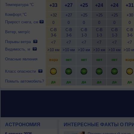
Температура °C
+33
+27
+25
+24
+24
+31
Комфорт,°C
+32
+27
+25
+25
+25
+30
Прирост снега, см
0
0
0
0
0
0
С-В
С-В
С-В
С-В
С-В
С-В
Ветер, метр/с
3-6
3-6
1-3
1-3
1-3
3-6
Порывы ветра
<7
<7
<7
<7
<7
<7
Видимость, м
>10 км
>10 км
>10 км
>10 км
>10 км
>10 к
Опасные явления
жара
нет
нет
нет
нет
жар
Класс опасности
Помыть автомобиль?
да
да
да
да
да
да
АСТРОНОМИЯ
ИНТЕРЕСНЫЕ ФАКТЫ О ПРИ
6 августа 2026
Почему северный загар