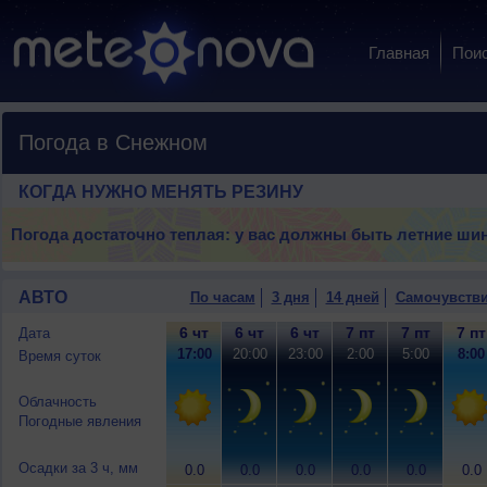
Главная
Пои
Погода в Снежном
КОГДА НУЖНО МЕНЯТЬ РЕЗИНУ
Погода достаточно теплая: у вас должны быть летние ши
АВТО
По часам
3 дня
14 дней
Самочувств
6 чт
6 чт
6 чт
7 пт
7 пт
7 пт
Дата
17:00
20:00
23:00
2:00
5:00
8:00
Время суток
Облачность
Погодные явления
Осадки за 3 ч, мм
0.0
0.0
0.0
0.0
0.0
0.0