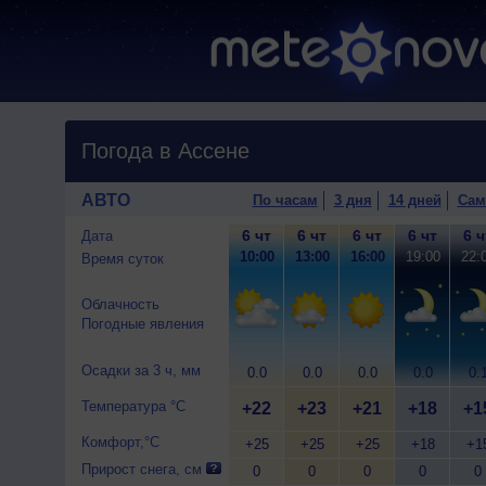
Погода в Ассене
АВТО
По часам
3 дня
14 дней
Сам
6 чт
6 чт
6 чт
6 чт
6 ч
Дата
10:00
13:00
16:00
19:00
22:
Время суток
Облачность
Погодные явления
Осадки за 3 ч, мм
0.0
0.0
0.0
0.0
0.
Температура °C
+22
+23
+21
+18
+1
Комфорт,°C
+25
+25
+25
+18
+1
Прирост снега, см
0
0
0
0
0