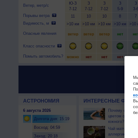
Ю-З
З
З
З
З
Ветер, метр/с
7-12
7-12
7-12
5-9
3-
Порывы ветра
11
10
10
8
7
Видимость, м
>10 км
>10 км
>10 км
>10 км
>10 
Опасные явления
ветер
ветер
ветер
нет
не
Класс опасности
Помыть автомобиль?
можно
нет
нет
нет
не
Мы
са
По
ко
АСТРОНОМИЯ
ИНТЕРЕСНЫЕ ФАКТЫ
Вы
с
6 августа 2026
Почему северны
бе
цветом отличае
Долгота дня: 15:19
южного?
Восход: 04:59
Чай матча може
аллергикам
Заход: 20:18