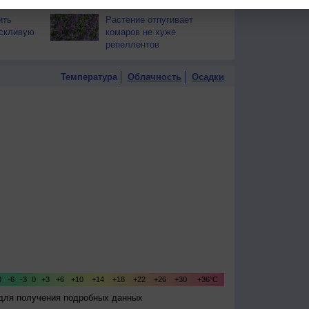
переносится тяжелее?
ить
Растение отпугивает
оскливую
комаров не хуже
репеллентов
Температура
Облачность
Осадки
 для получения подробных данных