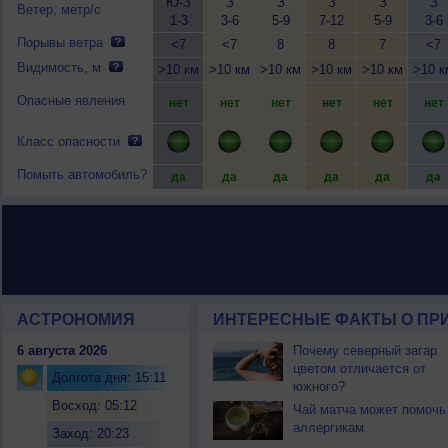
Ю-З
З
З
З
З
З
Ветер, метр/с
1-3
3-6
5-9
7-12
5-9
3-6
Порывы ветра
<7
<7
8
8
7
<7
Видимость, м
>10 км
>10 км
>10 км
>10 км
>10 км
>10 к
Опасные явления
нет
нет
нет
нет
нет
нет
Класс опасности
Помыть автомобиль?
да
да
да
да
да
да
АСТРОНОМИЯ
ИНТЕРЕСНЫЕ ФАКТЫ О ПРИ
6 августа 2026
Почему северный загар
цветом отличается от
Долгота дня: 15:11
южного?
Восход: 05:12
Чай матча может помочь
аллергикам
Заход: 20:23