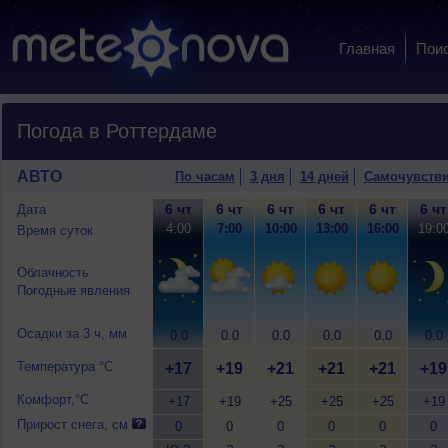
Главная
Пои
Погода в Роттердаме
АВТО
По часам
3 дня
14 дней
Самочувств
6 чт
6 чт
6 чт
6 чт
6 чт
6 чт
Дата
4:00
7:00
10:00
13:00
16:00
19:0
Время суток
Облачность
Погодные явления
Осадки за 3 ч, мм
0.0
0.0
0.0
0.0
0.0
0.0
Температура °C
+17
+19
+21
+21
+21
+19
Комфорт,°C
+17
+19
+25
+25
+25
+19
Прирост снега, см
0
0
0
0
0
0