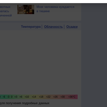
руками?
ивотных
Мозг человека нуждается
залась
в тишине
иченной
Температура
Облачность
Осадки
 для получения подробных данных