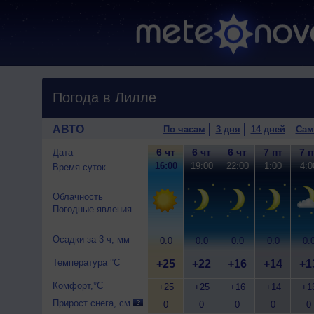
Погода в Лилле
АВТО
По часам
3 дня
14 дней
Сам
6 чт
6 чт
6 чт
7 пт
7 п
Дата
16:00
19:00
22:00
1:00
4:0
Время суток
Облачность
Погодные явления
Осадки за 3 ч, мм
0.0
0.0
0.0
0.0
0.
Температура °C
+25
+22
+16
+14
+1
Комфорт,°C
+25
+25
+16
+14
+1
Прирост снега, см
0
0
0
0
0