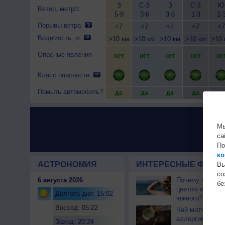
З
С-З
З
С-З
Ю
Ветер, метр/с
5-9
3-6
3-6
1-3
1-
Порывы ветра
<7
<7
<7
<7
<7
Видимость, м
>10 км
>10 км
>10 км
>10 км
>10 
Опасные явления
нет
нет
нет
нет
не
Класс опасности
Помыть автомобиль?
да
да
да
да
да
Мы
са
По
ко
АСТРОНОМИЯ
ИНТЕРЕСНЫЕ ФАКТЫ
Вы
с
6 августа 2026
Почему северны
бе
цветом отличае
Долгота дня: 15:02
южного?
Восход: 05:22
Чай матча може
аллергикам
Заход: 20:24