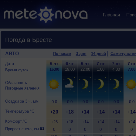
Главная
Пои
Погода в Бресте
АВТО
По часам
3 дня
14 дней
Самочувств
6 чт
6 чт
6 чт
7 пт
7 пт
7 пт
Дата
16:00
19:00
22:00
1:00
4:00
7:00
Время суток
Облачность
Погодные явления
Осадки за 3 ч, мм
0.0
0.0
0.0
0.0
0.0
0.0
Температура °C
+20
+18
+14
+14
+14
+14
Комфорт,°C
+25
+18
+14
+14
+14
+14
Прирост снега, см
0
0
0
0
0
0