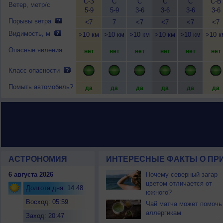
С-З
С
С
С
С
С-В
Ветер, метр/с
5-9
5-9
3-6
3-6
3-6
3-6
Порывы ветра
<7
7
<7
<7
<7
<7
Видимость, м
>10 км
>10 км
>10 км
>10 км
>10 км
>10 к
Опасные явления
нет
нет
нет
нет
нет
нет
Класс опасности
Помыть автомобиль?
да
да
да
да
да
да
АСТРОНОМИЯ
ИНТЕРЕСНЫЕ ФАКТЫ О ПРИ
6 августа 2026
Почему северный загар
цветом отличается от
Долгота дня: 14:48
южного?
Восход: 05:59
Чай матча может помочь
аллергикам
Заход: 20:47