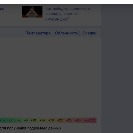
ья
Как победить сонливость
1
и хандру в зимние
хмурые дни?
Температура
Облачность
Осадки
 для получения подробных данных