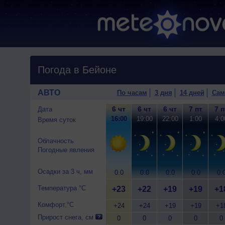
Погода в Бейоне
АВТО
По часам
3 дня
14 дней
Сам
6 чт
6 чт
6 чт
7 пт
7 п
Дата
16:00
19:00
22:00
1:00
4:0
Время суток
Облачность
Погодные явления
Осадки за 3 ч, мм
0.0
0.0
0.0
0.0
0.
Температура °C
+23
+22
+19
+19
+1
Комфорт,°C
+24
+24
+19
+19
+1
Прирост снега, см
0
0
0
0
0