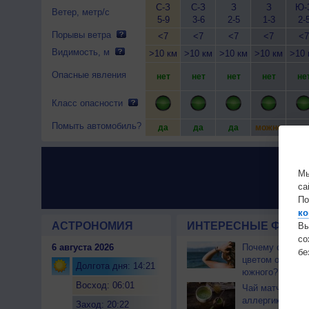
С-З
С-З
З
З
Ю-
Ветер, метр/с
5-9
3-6
2-5
1-3
2-
Порывы ветра
<7
<7
<7
<7
<7
Видимость, м
>10 км
>10 км
>10 км
>10 км
>10 
Опасные явления
нет
нет
нет
нет
не
Класс опасности
Помыть автомобиль?
да
да
да
можно
мож
Мы
са
По
ко
АСТРОНОМИЯ
ИНТЕРЕСНЫЕ ФАКТЫ
Вы
с
6 августа 2026
Почему северны
бе
цветом отличае
Долгота дня: 14:21
южного?
Восход: 06:01
Чай матча може
аллергикам
Заход: 20:22