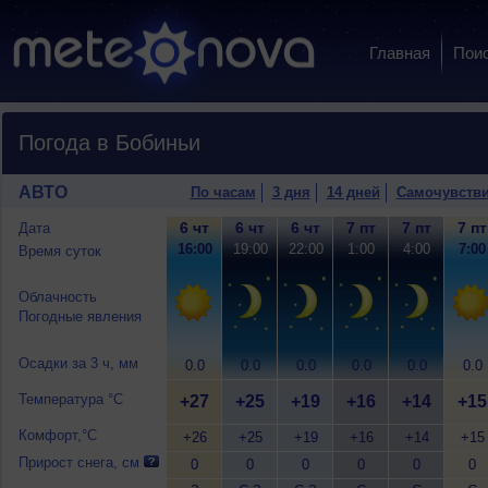
Главная
Пои
Погода в Бобиньи
АВТО
По часам
3 дня
14 дней
Самочувств
6 чт
6 чт
6 чт
7 пт
7 пт
7 пт
Дата
16:00
19:00
22:00
1:00
4:00
7:00
Время суток
Облачность
Погодные явления
Осадки за 3 ч, мм
0.0
0.0
0.0
0.0
0.0
0.0
Температура °C
+27
+25
+19
+16
+14
+15
Комфорт,°C
+26
+25
+19
+16
+14
+15
Прирост снега, см
0
0
0
0
0
0