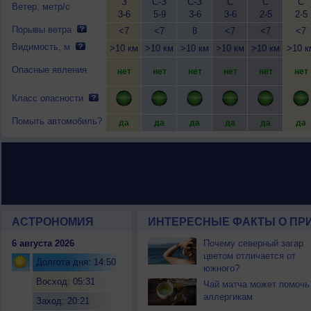
З
С-З
С-З
С
С
С
Ветер, метр/с
3-6
5-9
3-6
3-6
2-5
2-5
Порывы ветра
<7
<7
8
<7
<7
<7
Видимость, м
>10 км
>10 км
>10 км
>10 км
>10 км
>10 к
Опасные явления
нет
нет
нет
нет
нет
нет
Класс опасности
Помыть автомобиль?
да
да
да
да
да
да
АСТРОНОМИЯ
ИНТЕРЕСНЫЕ ФАКТЫ О ПРИ
6 августа 2026
Почему северный загар
цветом отличается от
Долгота дня: 14:50
южного?
Восход: 05:31
Чай матча может помочь
аллергикам
Заход: 20:21