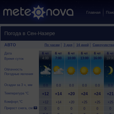
Главная
Пои
Погода в Сен-Назере
АВТО
По часам
3 дня
14 дней
Самочувств
6 чт
6 чт
6 чт
6 чт
6 чт
6 чт
Дата
4:00
7:00
10:00
13:00
16:00
19:0
Время суток
Облачность
Погодные явления
Осадки за 3 ч, мм
0.0
0.0
0.0
0.0
0.0
0.0
Температура °C
+12
+14
+20
+24
+24
+21
Комфорт,°C
+12
+14
+20
+25
+25
+25
Прирост снега, см
0
0
0
0
0
0