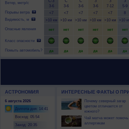
С-З
С
С
З
З
З
Ветер, метр/с
3-6
3-6
3-6
3-6
7-12
5-9
Порывы ветра
<7
<7
<7
<7
<7
8
Видимость, м
>10 км
>10 км
>10 км
>10 км
>10 км
>10 к
Опасные явления
нет
нет
нет
нет
нет
нет
Класс опасности
Помыть автомобиль?
да
да
да
да
да
да
АСТРОНОМИЯ
ИНТЕРЕСНЫЕ ФАКТЫ О ПРИ
6 августа 2026
Почему северный загар
цветом отличается от
Долгота дня: 14:41
южного?
Восход: 05:54
Чай матча может помочь
аллергикам
Заход: 20:35