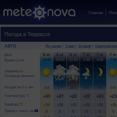
Главная
Пои
Погода в Террассе
АВТО
По часам
3 дня
14 дней
Самочувств
6 чт
6 чт
6 чт
7 пт
7 пт
7 пт
Дата
16:00
19:00
22:00
1:00
4:00
7:00
Время суток
Облачность
Погодные явления
Осадки за 3 ч, мм
0.0
2.7
14.1
0.2
0.0
0.0
Температура °C
+33
+27
+22
+22
+23
+23
Комфорт,°C
+34
+29
+22
+24
+24
+25
Прирост снега, см
0
0
0
0
0
0