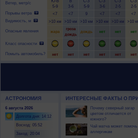
Ю-В
В
С-З
С-З
С-З
С-З
Ветер, метр/с
5-9
3-6
5-9
3-6
2-5
2-5
Порывы ветра
<7
<7
9
<7
<7
<7
Видимость, м
>10 км
>10 км
>10 км
>10 км
>10 км
>10 к
гроза
Опасные явления
жара
дождь
нет
нет
нет
дождь
Класс опасности
Помыть автомобиль?
нет
нет
нет
нет
нет
нет
АСТРОНОМИЯ
ИНТЕРЕСНЫЕ ФАКТЫ О ПРИ
6 августа 2026
Почему северный загар
цветом отличается от
Долгота дня: 14:12
южного?
Восход: 05:52
Чай матча может помочь
аллергикам
Заход: 20:04