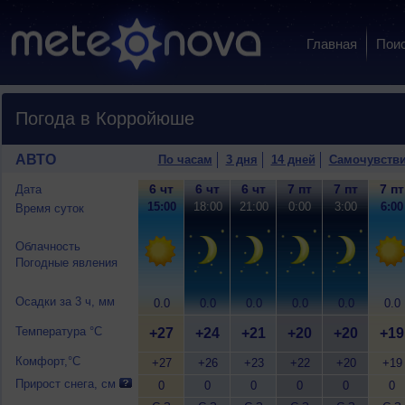
Главная
Пои
Погода в Корройюше
АВТО
По часам
3 дня
14 дней
Самочувств
6 чт
6 чт
6 чт
7 пт
7 пт
7 пт
Дата
15:00
18:00
21:00
0:00
3:00
6:00
Время суток
Облачность
Погодные явления
Осадки за 3 ч, мм
0.0
0.0
0.0
0.0
0.0
0.0
Температура °C
+27
+24
+21
+20
+20
+19
Комфорт,°C
+27
+26
+23
+22
+20
+19
Прирост снега, см
0
0
0
0
0
0