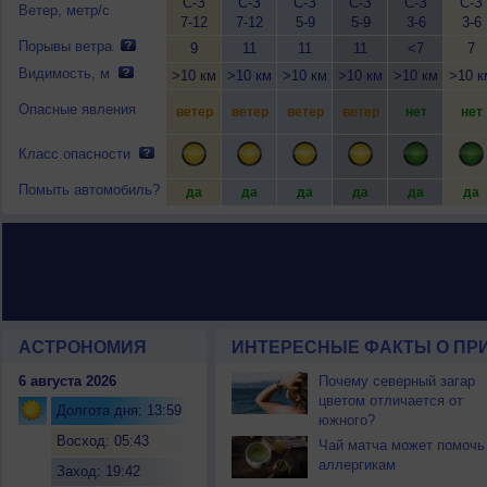
С-З
С-З
С-З
С-З
С-З
С-З
Ветер, метр/с
7-12
7-12
5-9
5-9
3-6
3-6
Порывы ветра
9
11
11
11
<7
7
Видимость, м
>10 км
>10 км
>10 км
>10 км
>10 км
>10 к
Опасные явления
ветер
ветер
ветер
ветер
нет
нет
Класс опасности
Помыть автомобиль?
да
да
да
да
да
да
АСТРОНОМИЯ
ИНТЕРЕСНЫЕ ФАКТЫ О ПРИ
6 августа 2026
Почему северный загар
цветом отличается от
Долгота дня: 13:59
южного?
Восход: 05:43
Чай матча может помочь
аллергикам
Заход: 19:42