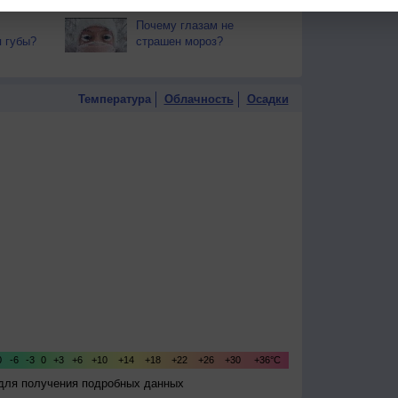
хмурые дни?
Почему глазам не
 губы?
страшен мороз?
Температура
Облачность
Осадки
 для получения подробных данных