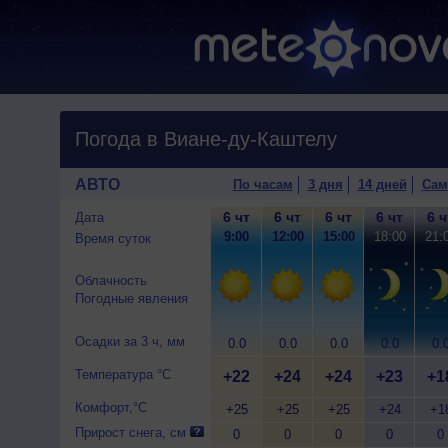
Погода в Виане-ду-Каштелу
АВТО
По часам
3 дня
14 дней
Сам
6 чт
6 чт
6 чт
6 чт
6 ч
Дата
9:00
12:00
15:00
18:00
21:
Время суток
Облачность
Погодные явления
Осадки за 3 ч, мм
0.0
0.0
0.0
0.0
0.
Температура °C
+22
+24
+24
+23
+1
Комфорт,°C
+25
+25
+25
+24
+1
Прирост снега, см
0
0
0
0
0