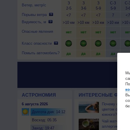
З
З
З
С-З
С-
Ветер, метр/с
2-5
3-6
5-9
5-9
3-
Порывы ветра
<7
<7
<7
7
<7
Видимость, м
>10 км
>10 км
>10 км
>10 км
>10 
Опасные явления
нет
нет
нет
нет
не
Класс опасности
Помыть автомобиль?
да
да
да
да
да
Мы
са
По
ко
АСТРОНОМИЯ
ИНТЕРЕСНЫЕ ФАКТЫ
Вы
с
6 августа 2026
Почему северны
бе
цветом отличае
Долгота дня: 14:12
южного?
Восход: 05:35
Чай матча може
аллергикам
Заход: 19:47