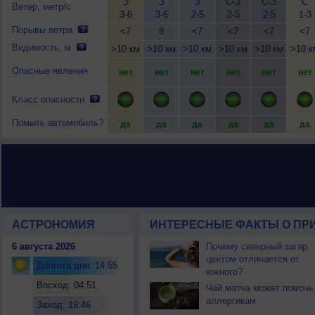
З
З
З
С-З
С-З
С
Ветер, метр/с
3-6
3-6
2-5
2-5
2-5
1-3
Порывы ветра
<7
8
<7
<7
<7
<7
Видимость, м
>10 км
>10 км
>10 км
>10 км
>10 км
>10 к
Опасные явления
нет
нет
нет
нет
нет
нет
Класс опасности
Помыть автомобиль?
да
да
да
да
да
да
АСТРОНОМИЯ
ИНТЕРЕСНЫЕ ФАКТЫ О ПРИ
6 августа 2026
Почему северный загар
цветом отличается от
Долгота дня: 14:55
южного?
Восход: 04:51
Чай матча может помочь
аллергикам
Заход: 19:46