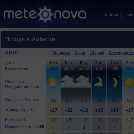
Главная
Пои
Погода в Амберге
АВТО
По часам
3 дня
14 дней
Самочувств
6 чт
6 чт
6 чт
7 пт
7 пт
7 пт
Дата
16:00
19:00
22:00
1:00
4:00
7:00
Время суток
Облачность
Погодные явления
Осадки за 3 ч, мм
0.0
0.0
0.0
0.0
0.0
0.0
Температура °C
+27
+22
+18
+15
+14
+17
Комфорт,°C
+27
+25
+18
+15
+14
+17
Прирост снега, см
0
0
0
0
0
0