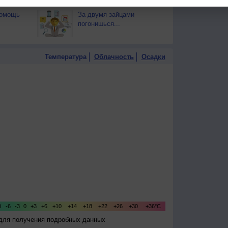
помощь
За двумя зайцами
погонишься...
Температура
Облачность
Осадки
 для получения подробных данных