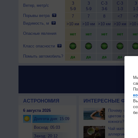
З
З
С-З
С-З
З
Ветер, метр/с
5-9
5-9
3-6
1-3
1-
Порывы ветра
7
7
8
<7
<7
Видимость, м
>10 км
>10 км
>10 км
>10 км
>10 
Опасные явления
нет
нет
нет
нет
не
Класс опасности
Помыть автомобиль?
да
да
да
да
да
Мы
са
По
ко
АСТРОНОМИЯ
ИНТЕРЕСНЫЕ ФАКТЫ
Вы
с
6 августа 2026
Почему северны
бе
цветом отличае
Долгота дня: 15:09
южного?
Восход: 05:03
Чай матча може
аллергикам
Заход: 20:12