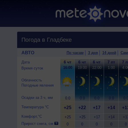
Погода в Гладбеке
АВТО
По часам
3 дня
14 дней
Сам
6 чт
6 чт
6 чт
7 пт
7 п
Дата
16:00
19:00
22:00
1:00
4:0
Время суток
Облачность
Погодные явления
Осадки за 3 ч, мм
0.0
0.0
0.0
0.0
0.
Температура °C
+25
+22
+17
+14
+1
Комфорт,°C
+25
+25
+17
+14
+1
Прирост снега, см
0
0
0
0
0