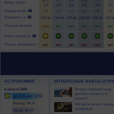
Ю-З
С
С-З
С-З
С
С
Ветер, метр/с
2-5
2-5
3-6
3-6
3-6
2-5
Порывы ветра
<7
<7
<7
<7
<7
<7
Видимость, м
>10 км
>10 км
>10 км
>10 км
>10 км
>10 к
Опасные явления
жара
нет
нет
нет
нет
нет
Класс опасности
Помыть автомобиль?
нет
нет
нет
нет
нет
нет
АСТРОНОМИЯ
ИНТЕРЕСНЫЕ ФАКТЫ О ПРИ
6 августа 2026
Почему северный загар
цветом отличается от
Долгота дня: 14:50
южного?
Восход: 04:24
Чай матча может помочь
аллергикам
Заход: 19:14