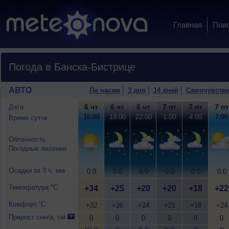
Главная
Пои
Погода в Банска-Бистрице
АВТО
По часам
3 дня
14 дней
Самочувств
6 чт
6 чт
6 чт
7 пт
7 пт
7 пт
Дата
16:00
19:00
22:00
1:00
4:00
7:00
Время суток
Облачность
Погодные явления
Осадки за 3 ч, мм
0.0
0.0
0.0
0.0
0.0
0.0
Температура °C
+34
+25
+20
+20
+18
+22
Комфорт,°C
+32
+26
+24
+21
+18
+24
Прирост снега, см
0
0
0
0
0
0