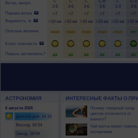
С
С
С
С-В
С
С-З
Ветер, метр/с
2-5
3-6
3-6
3-6
1-3
3-6
Порывы ветра
<7
<7
<7
<7
<7
<7
Видимость, м
>10 км
>10 км
>10 км
>10 км
>10 км
>10 к
Опасные явления
жара
жара
жара
жара
жара
нет
Класс опасности
Помыть автомобиль?
да
да
да
да
да
да
АСТРОНОМИЯ
ИНТЕРЕСНЫЕ ФАКТЫ О ПРИ
6 августа 2026
Почему северный загар
цветом отличается от
Долгота дня: 14:10
южного?
Восход: 04:54
Чай матча может помочь
аллергикам
Заход: 19:04