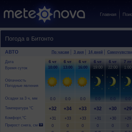
Главная
Пои
Погода в Битонто
АВТО
По часам
3 дня
14 дней
Самочувств
6 чт
6 чт
6 чт
6 чт
6 чт
7 пт
Дата
10:00
13:00
16:00
19:00
22:00
1:00
Время суток
Облачность
Погодные явления
Осадки за 3 ч, мм
0.0
0.0
0.0
0.0
0.0
0.0
Температура °C
+32
+34
+33
+32
+30
+29
Комфорт,°C
+31
+33
+33
+31
+30
+29
Прирост снега, см
0
0
0
0
0
0