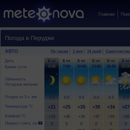
Главная
Пои
Погода в Перудже
АВТО
По часам
3 дня
14 дней
Самочувств
6 чт
6 чт
6 чт
6 чт
6 чт
6 чт
Дата
4:00
7:00
10:00
13:00
16:00
19:0
Время суток
Облачность
Погодные явления
Осадки за 3 ч, мм
0.0
0.0
0.0
0.0
0.0
0.3
Температура °C
+21
+25
+35
+39
+34
+27
Комфорт,°C
+23
+26
+34
+37
+33
+28
Прирост снега, см
0
0
0
0
0
0