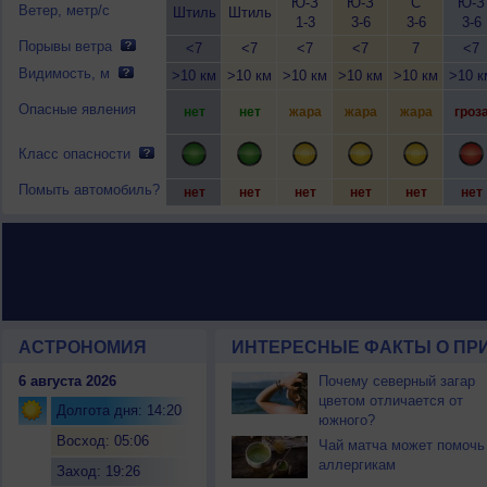
Ю-З
Ю-З
С
Ю-З
Ветер, метр/с
Штиль
Штиль
1-3
3-6
3-6
3-6
Порывы ветра
<7
<7
<7
<7
7
<7
Видимость, м
>10 км
>10 км
>10 км
>10 км
>10 км
>10 к
Опасные явления
нет
нет
жара
жара
жара
гроз
Класс опасности
Помыть автомобиль?
нет
нет
нет
нет
нет
нет
АСТРОНОМИЯ
ИНТЕРЕСНЫЕ ФАКТЫ О ПРИ
6 августа 2026
Почему северный загар
цветом отличается от
Долгота дня: 14:20
южного?
Восход: 05:06
Чай матча может помочь
аллергикам
Заход: 19:26