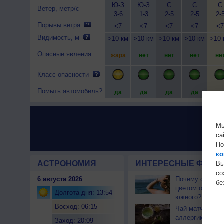
Ю-З
Ю-З
С
С
С
Ветер, метр/с
3-6
1-3
2-5
2-5
2-
Порывы ветра
<7
<7
<7
<7
<7
Видимость, м
>10 км
>10 км
>10 км
>10 км
>10 
Опасные явления
жара
нет
нет
нет
не
Класс опасности
Помыть автомобиль?
да
да
да
да
да
Мы
са
По
ко
АСТРОНОМИЯ
ИНТЕРЕСНЫЕ ФАКТЫ
Вы
с
6 августа 2026
Почему северны
бе
цветом отличае
Долгота дня: 13:54
южного?
Восход: 06:15
Чай матча може
аллергикам
Заход: 20:09