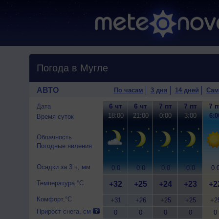
Погода в Мугле
АВТО
По часам
3 дня
14 дней
Сам
6 чт
6 чт
7 пт
7 пт
7 п
Дата
18:00
21:00
0:00
3:00
6:0
Время суток
Облачность
Погодные явления
Осадки за 3 ч, мм
0.0
0.0
0.0
0.0
0.
Температура °C
+32
+25
+24
+23
+2
Комфорт,°C
+31
+26
+25
+25
+2
Прирост снега, см
0
0
0
0
0