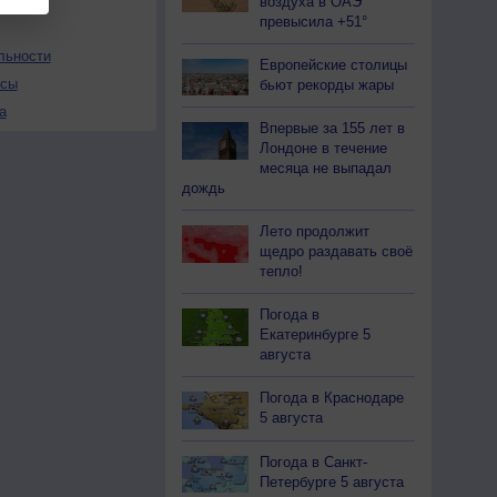
воздуха в ОАЭ
превысила +51°
льности
Европейские столицы
осы
бьют рекорды жары
а
Впервые за 155 лет в
Лондоне в течение
месяца не выпадал
дождь
Лето продолжит
щедро раздавать своё
тепло!
Погода в
Екатеринбурге 5
августа
Погода в Краснодаре
5 августа
Погода в Санкт-
Петербурге 5 августа