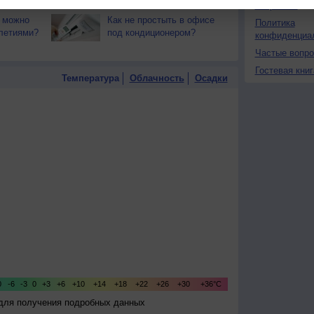
переносится тяжелее?
О проекте
 можно
Как не простыть в офисе
Политика
летиями?
под кондиционером?
конфиденциа
Частые вопр
Гостевая книг
Температура
Облачность
Осадки
 для получения подробных данных