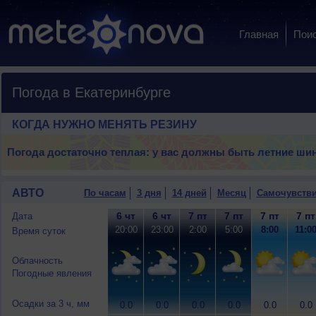
Главная
Пои
Погода в Екатеринбурге
КОГДА НУЖНО МЕНЯТЬ РЕЗИНУ
Погода достаточно теплая: у вас должны быть летние ши
АВТО
По часам
3 дня
14 дней
Месяц
Самочувств
6 чт
6 чт
7 пт
7 пт
7 пт
7 пт
Дата
20:00
23:00
2:00
5:00
8:00
11:0
Время суток
Облачность
Погодные явления
Осадки за 3 ч, мм
0.0
0.0
0.0
0.0
0.0
0.0