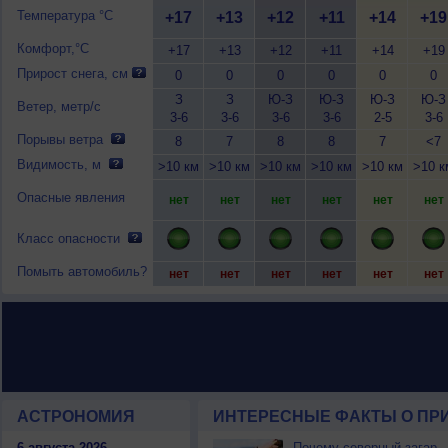
Температура °C
+17
+13
+12
+11
+14
+19
Комфорт,°C
+17
+13
+12
+11
+14
+19
Прирост снега, см
0
0
0
0
0
0
З
З
Ю-З
Ю-З
Ю-З
Ю-З
Ветер, метр/с
3-6
3-6
3-6
3-6
2-5
3-6
Порывы ветра
8
7
8
8
7
<7
Видимость, м
>10 км
>10 км
>10 км
>10 км
>10 км
>10 к
Опасные явления
нет
нет
нет
нет
нет
нет
Класс опасности
Помыть автомобиль?
нет
нет
нет
нет
нет
нет
АСТРОНОМИЯ
ИНТЕРЕСНЫЕ ФАКТЫ О ПРИ
6 августа 2026
Почему северный загар