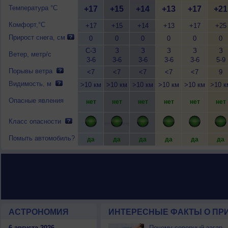
Температура °C
+17
+15
+14
+13
+17
+21
Комфорт,°C
+17
+15
+14
+13
+17
+25
Прирост снега, см
0
0
0
0
0
0
С-З
З
З
З
З
З
Ветер, метр/с
3-6
3-6
3-6
3-6
3-6
5-9
Порывы ветра
<7
<7
<7
<7
<7
9
Видимость, м
>10 км
>10 км
>10 км
>10 км
>10 км
>10 к
Опасные явления
нет
нет
нет
нет
нет
нет
Класс опасности
Помыть автомобиль?
да
да
да
да
да
да
АСТРОНОМИЯ
ИНТЕРЕСНЫЕ ФАКТЫ О ПРИ
6 августа 2026
Почему северный загар