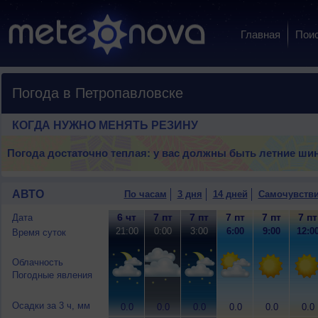
Главная
Пои
Погода в Петропавловске
КОГДА НУЖНО МЕНЯТЬ РЕЗИНУ
Погода достаточно теплая: у вас должны быть летние ши
АВТО
По часам
3 дня
14 дней
Самочувств
6 чт
7 пт
7 пт
7 пт
7 пт
7 пт
Дата
21:00
0:00
3:00
6:00
9:00
12:0
Время суток
Облачность
Погодные явления
Осадки за 3 ч, мм
0.0
0.0
0.0
0.0
0.0
0.0