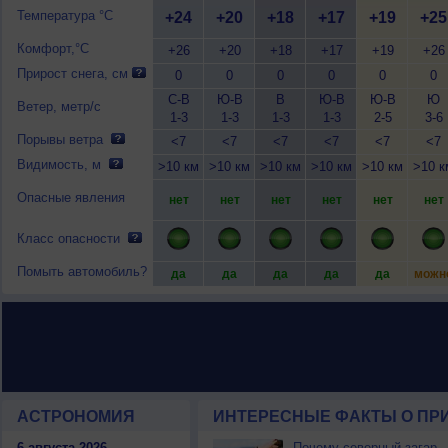
Температура °C
+24
+20
+18
+17
+19
+25
Комфорт,°C
+26
+20
+18
+17
+19
+26
Прирост снега, см
0
0
0
0
0
0
С-В
Ю-В
В
Ю-В
Ю-В
Ю
Ветер, метр/с
1-3
1-3
1-3
1-3
2-5
3-6
Порывы ветра
<7
<7
<7
<7
<7
<7
Видимость, м
>10 км
>10 км
>10 км
>10 км
>10 км
>10 к
Опасные явления
нет
нет
нет
нет
нет
нет
Класс опасности
Помыть автомобиль?
да
да
да
да
да
можн
АСТРОНОМИЯ
ИНТЕРЕСНЫЕ ФАКТЫ О ПРИ
6 августа 2026
Почему северный загар