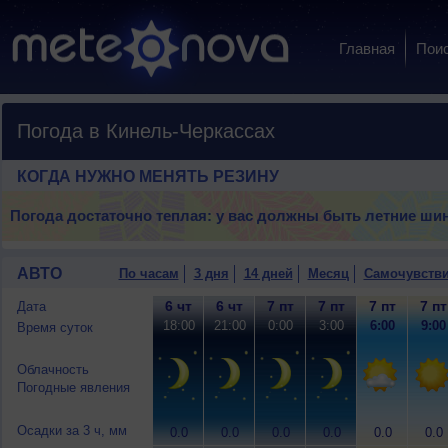
Главная
Пои
Погода в Кинель-Черкассах
КОГДА НУЖНО МЕНЯТЬ РЕЗИНУ
Погода достаточно теплая: у вас должны быть летние ши
АВТО
По часам
3 дня
14 дней
Месяц
Самочувств
6 чт
6 чт
7 пт
7 пт
7 пт
7 пт
Дата
18:00
21:00
0:00
3:00
6:00
9:00
Время суток
Облачность
Погодные явления
Осадки за 3 ч, мм
0.0
0.0
0.0
0.0
0.0
0.0