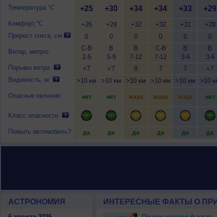
Температура °C
+25
+30
+34
+34
+33
+29
Комфорт,°C
+26
+29
+32
+32
+31
+28
Прирост снега, см
0
0
0
0
0
0
С-В
В
В
С-В
В
В
Ветер, метр/с
2-5
5-9
7-12
7-12
3-6
3-6
Порывы ветра
<7
<7
8
7
7
<7
Видимость, м
>10 км
>10 км
>10 км
>10 км
>10 км
>10 к
Опасные явления
нет
нет
жара
жара
жара
нет
Класс опасности
Помыть автомобиль?
да
да
да
да
да
да
АСТРОНОМИЯ
ИНТЕРЕСНЫЕ ФАКТЫ О ПРИ
6 августа 2026
Почему северный загар