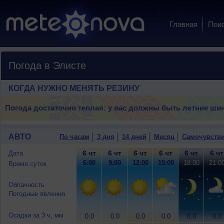
Главная
Пои
Погода в Элисте
КОГДА НУЖНО МЕНЯТЬ РЕЗИНУ
Погода достаточно теплая: у вас должны быть летние ши
АВТО
По часам
3 дня
14 дней
Месяц
Самочувств
6 чт
6 чт
6 чт
6 чт
6 чт
6 чт
Дата
6:00
9:00
12:00
15:00
18:00
21:0
Время суток
Облачность
Погодные явления
Осадки за 3 ч, мм
0.0
0.0
0.0
0.0
0.0
0.0