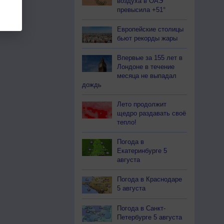
воздуха в ОАЭ
превысила +51°
Европейские столицы
бьют рекорды жары
Впервые за 155 лет в
Лондоне в течение
месяца не выпадал
дождь
Лето продолжит
щедро раздавать своё
тепло!
Погода в
Екатеринбурге 5
августа
Погода в Краснодаре
5 августа
Погода в Санкт-
Петербурге 5 августа