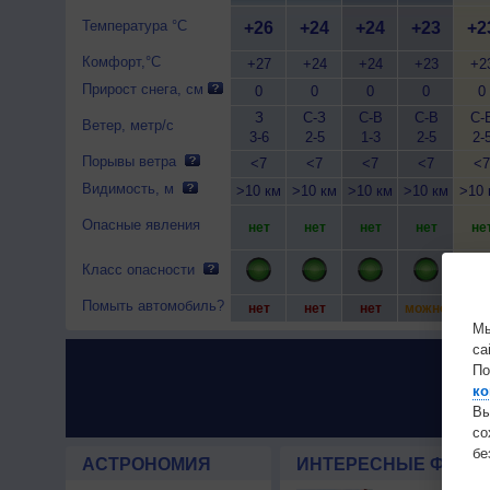
Температура °C
+26
+24
+24
+23
+2
Комфорт,°C
+27
+24
+24
+23
+2
Прирост снега, см
0
0
0
0
0
З
С-З
С-В
С-В
С-
Ветер, метр/с
3-6
2-5
1-3
2-5
2-
Порывы ветра
<7
<7
<7
<7
<7
Видимость, м
>10 км
>10 км
>10 км
>10 км
>10 
Опасные явления
нет
нет
нет
нет
не
Класс опасности
Помыть автомобиль?
нет
нет
нет
можно
мож
Мы
са
По
ко
Вы
с
бе
АСТРОНОМИЯ
ИНТЕРЕСНЫЕ ФАКТЫ