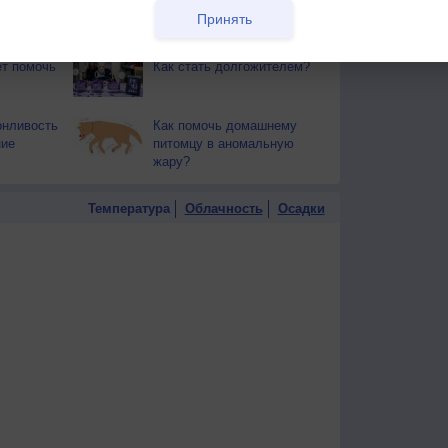
й загар
Букет сирени вреден для
Принять
тся от
здоровья
т помочь
Как стать долгожителем?
онливость
Как помочь домашнему
ние
питомцу в аномальную
жару?
Температура
Облачность
Осадки