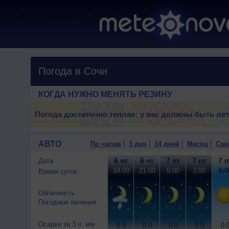
Погода в Сочи
КОГДА НУЖНО МЕНЯТЬ РЕЗИНУ
Погода достаточно теплая: у вас должны быть ле
АВТО
По часам
3 дня
14 дней
Месяц
Сам
6 чт
6 чт
7 пт
7 пт
7 п
Дата
18:00
21:00
0:00
3:00
6:0
Время суток
Облачность
Погодные явления
Осадки за 3 ч, мм
0.5
0.0
0.0
0.0
0.