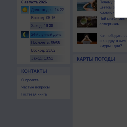
6 августа 2026
Почему северны
цветом отличае
Долгота дня: 14:22
южного?
Восход: 05:16
Чай матча може
аллергикам
Заход: 19:38
24-й лунный день
Как победить с
и хандру в зим
Посл.четв. 06/08
хмурые дни?
Восход: 23:02
Заход: 13:51
КАРТЫ ПОГОДЫ
КОНТАКТЫ
О проекте
Частые вопросы
Гостевая книга