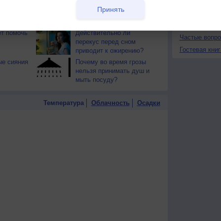
й загар
Букет сирени вреден для
О проекте
Принять
тся от
здоровья
Политика
конфиденциа
т помочь
Действительно ли
Частые вопр
перекус перед сном
Гостевая книг
приводит к ожирению?
ые сияния
Почему во время грозы
нельзя принимать душ и
мыть посуду?
Температура
Облачность
Осадки