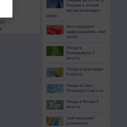
Впервые за 155 лет в
Лондоне в течение
месяца не выпадал
льности
дождь
осы
Лето продолжит
а
щедро раздавать своё
тепло!
Погода в
Екатеринбурге 5
августа
Погода в Краснодаре
5 августа
Погода в Санкт-
Петербурге 5 августа
Погода в Москве 5
августа
Зной продолжит
усиливаться