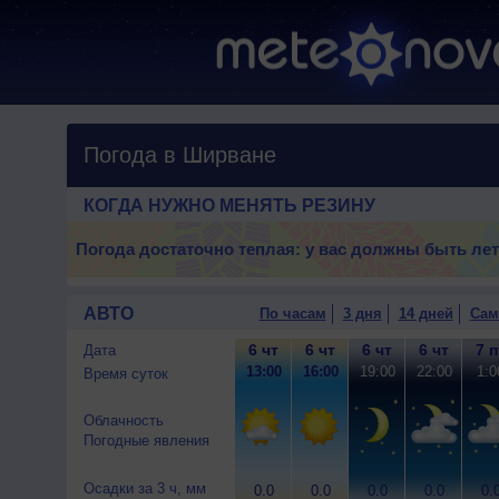
Погода в Ширване
КОГДА НУЖНО МЕНЯТЬ РЕЗИНУ
Погода достаточно теплая: у вас должны быть ле
АВТО
По часам
3 дня
14 дней
Сам
6 чт
6 чт
6 чт
6 чт
7 п
Дата
13:00
16:00
19:00
22:00
1:0
Время суток
Облачность
Погодные явления
Осадки за 3 ч, мм
0.0
0.0
0.0
0.0
0.