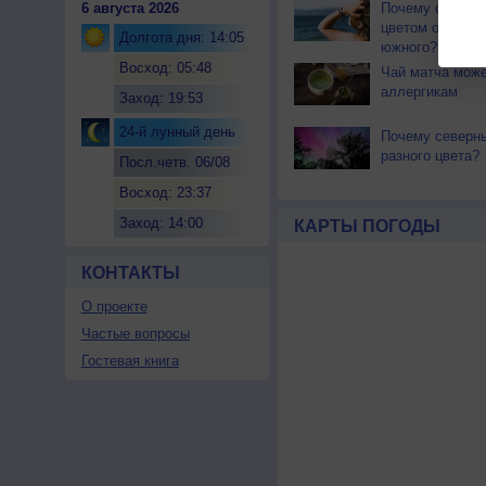
6 августа 2026
Почему северны
цветом отличае
Долгота дня: 14:05
южного?
Восход: 05:48
Чай матча може
аллергикам
Заход: 19:53
24-й лунный день
Почему северн
разного цвета?
Посл.четв. 06/08
Восход: 23:37
Заход: 14:00
КАРТЫ ПОГОДЫ
КОНТАКТЫ
О проекте
Частые вопросы
Гостевая книга