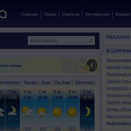
Главная
Поиск
Новости
Интересное
Климат
РЕКЛАМА
В ШИРВА
Прогноз пог
тние шины
Краткий прогн
Подробный пр
Прогноз для 
очувствие
Профи
Агро
Г/м бури
УФ-индекс
Агропрогноз 
т
7 пт
7 пт
7 пт
7 пт
7 пт
7 пт
7 пт
8 сб
8
Медицинский 
0
4:00
7:00
10:00
13:00
16:00
19:00
22:00
1:00
4
Прогноз магн
Индекс УФ-из
Карты погоды
Инфографик
0
0.0
0.0
0.0
0.0
0.0
0.0
0.0
0.0