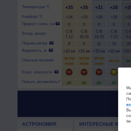
Температура °C
+35
+35
+31
+28
+2
Комфорт,°C
+34
+33
+30
+28
+2
Прирост снега, см
0
0
0
0
0
С-В
С-В
С-В
С-В
С-
Ветер, метр/с
7-12
10-15
10-15
7-12
5-
Порывы ветра
8
9
11
13
10
Видимость, м
>10 км
>10 км
>10 км
>10 км
>10 
ветер
ветер
ветер
Опасные явления
ветер
не
жара
жара
жара
Класс опасности
Помыть автомобиль?
да
да
да
да
да
Мы
са
По
ко
Вы
с
бе
АСТРОНОМИЯ
ИНТЕРЕСНЫЕ ФАКТЫ