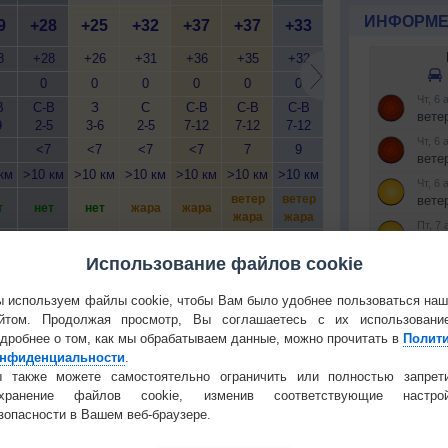
ИНФОРМЕ
9
+28
+25
+32
+37
+37
+33
+28
+27
+
8
+28
+26
+31
+36
+35
+32
+28
+27
+
0
0
0
0
0
0
0
0
В
С-В
З
С
С-В
С-В
С-В
С-В
В
С
9
2-5
3-6
2-5
7-12
7-12
7-12
5-9
3-6
<7
<7
<7
<7
7
9
10
7
км
>10 км
>10 км
>10 км
>10 км
>10 км
>10 км
>10 км
>10 км
>1
ветер
ветер
т
нет
нет
жара
жара
нет
нет
жара
жара
Использование файлов cookie
да
да
да
да
да
да
да
да
 используем файлы cookie, чтобы Вам было удобнее пользоваться на
йтом. Продолжая просмотр, Вы соглашаетесь с их использовани
Установите
дробнее о том, как мы обрабатываем данные, можно прочитать в
Полит
нфиденциальности
.
 также можете самостоятельно ограничить или полностью запрет
РЕКЛАМА
охранение файлов cookie, изменив соответствующие настрой
зопасности в Вашем веб-браузере.
 О ПРИРОДЕ И ЧЕЛОВЕКЕ
КОНТАКТ