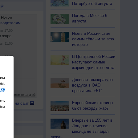
С
С-В
С-В
С-В
С
С
С
С
С
Петербурге 6 августа
Р
3-6
3-6
5-9
7-12
7-12
7-12
7-12
5-9
3-6
Погода в Москве 6
7
7
9
7
8
13
15
9
8
августа
0 км
>10 км
>10 км
>10 км
>10 км
>10 км
>10 км
>10 км
>10 км
ветер
Июль в России стал
нет
нет
жара
жара
жара
ветер
нет
нет
жара
самым тёплым за всю
историю
В Центральной России
да
да
да
да
да
да
да
да
да
наступают самые
жаркие дни этого лета
шим
Дневная температура
ем.
воздуха в ОАЭ
ике
превысила +51°
ить
Европейские столицы
 погоду на сайт
ки
бьют рекорды жары
Впервые за 155 лет в
Лондоне в течение
Ы
месяца не выпадал
дождь