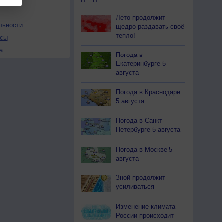
Лето продолжит
льности
щедро раздавать своё
тепло!
осы
а
Погода в
Екатеринбурге 5
августа
Погода в Краснодаре
5 августа
Погода в Санкт-
Петербурге 5 августа
Погода в Москве 5
августа
Зной продолжит
усиливаться
Изменение климата
России происходит