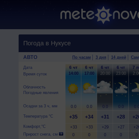
Погода в Нукусе
АВТО
По часам
3 дня
14 дней
Сам
6 чт
6 чт
6 чт
6 чт
7 п
Дата
14:00
17:00
20:00
23:00
2:0
Время суток
Облачность
Погодные явления
Осадки за 3 ч, мм
0.0
0.0
0.0
0.0
0.
Температура °C
+35
+34
+31
+28
+2
Комфорт,°C
+33
+33
+29
+27
+2
Прирост снега, см
0
0
0
0
0