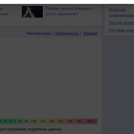
календарной?
О проекте
бы
Почему нельзя ложиться
Политика
еньше
спать неумытым?
конфиденциа
Частые вопр
Гостевая книг
Температура
Облачность
Осадки
 для получения подробных данных