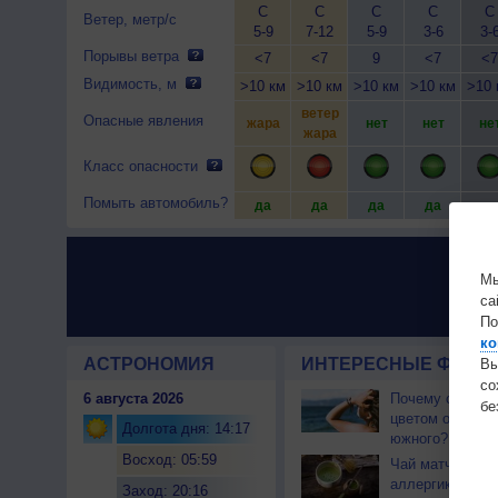
С
С
С
С
С
Ветер, метр/с
5-9
7-12
5-9
3-6
3-
Порывы ветра
<7
<7
9
<7
<7
Видимость, м
>10 км
>10 км
>10 км
>10 км
>10 
ветер
Опасные явления
жара
нет
нет
не
жара
Класс опасности
Помыть автомобиль?
да
да
да
да
да
Мы
са
По
ко
АСТРОНОМИЯ
ИНТЕРЕСНЫЕ ФАКТЫ
Вы
с
6 августа 2026
Почему северны
бе
цветом отличае
Долгота дня: 14:17
южного?
Восход: 05:59
Чай матча може
аллергикам
Заход: 20:16